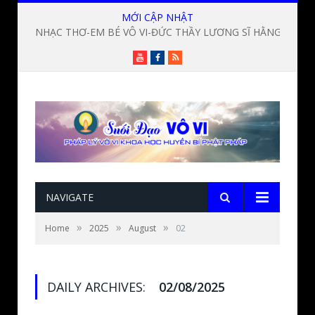
MỚI CẬP NHẬT
NHẠC THƠ-EM BÉ VÔ VI-ĐỨC THẦY LƯƠNG SĨ HẰNG
Youtube
Facebook
RSS
NAVIGATE
»
»
»
Home
2025
August
02
DAILY ARCHIVES:
02/08/2025