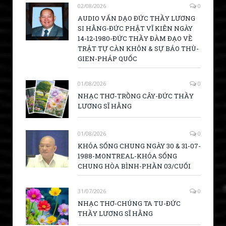
02/08/2026
0
AUDIO VẤN DẠO ĐỨC THẦY LƯƠNG
SI HẰNG-ĐỨC PHẬT VĨ KIÊN NGÀY
14-12-1980-ĐỨC THẦY ĐÀM ĐẠO VỀ
TRẬT TỰ CÀN KHÔN & SỰ BÁO THÙ-
GIEN-PHÁP QUỐC
01/08/2026
0
NHẠC THƠ-TRỒNG CÂY-ĐỨC THẦY
LƯƠNG SĨ HẰNG
01/08/2026
0
KHÓA SỐNG CHUNG NGÀY 30 & 31-07-
1988-MONTREAL-KHÓA SỐNG
CHUNG HÒA BÌNH-PHẦN 03/CUỐI
31/07/2026
0
NHẠC THƠ-CHÚNG TA TU-ĐỨC
THẦY LƯƠNG SĨ HẰNG