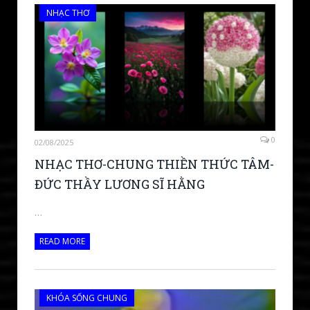
NHẠC THƠ
0
02/08/2025
NHẠC THƠ-CHUNG THIỀN THỨC TÂM-
ĐỨC THẦY LƯƠNG SĨ HẰNG
…
READ MORE
KHÓA SỐNG CHUNG