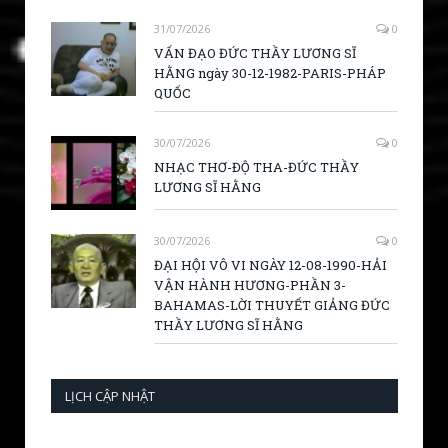
31/07/2026
0
VẤN ĐẠO ĐỨC THẦY LƯƠNG SĨ
HẰNG ngày 30-12-1982-PARIS-PHÁP
QUỐC
30/07/2026
0
NHẠC THƠ-ĐỘ THA-ĐỨC THẦY
LƯƠNG SĨ HẰNG
30/07/2026
0
ĐẠI HỘI VÔ VI NGÀY 12-08-1990-HẢI
VẬN HÀNH HƯƠNG-PHẦN 3-
BAHAMAS-LỜI THUYẾT GIẢNG ĐỨC
THẦY LƯƠNG SĨ HẰNG
LỊCH CẬP NHẬT