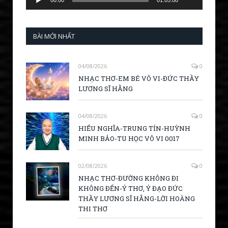
00:00
01:05:08
BÀI MỚI NHẤT
04/08/2026
0
NHẠC THƠ-EM BÉ VÔ VI-ĐỨC THẦY
LƯƠNG SĨ HẰNG
04/08/2026
0
HIẾU NGHĨA-TRUNG TÍN-HUỲNH
MINH BẢO-TU HỌC VÔ VI 0017
02/08/2026
0
NHẠC THƠ-ĐƯỜNG KHÔNG ĐI
KHÔNG ĐẾN-Ý THƠ, Ý ĐẠO ĐỨC
THẦY LƯƠNG SĨ HẰNG-LỜI HOÀNG
THI THƠ