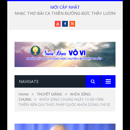
MỚI CẬP NHẬT
NHẠC THƠ-BÀI CA THIỀN ĐƯỜNG-ĐỨC THẦY LƯƠNG SĨ HẰNG
Youtube
Facebook
RSS
NAVIGATE
»
»
Home
THUYẾT GIẢNG
KHÓA SỐNG
»
CHUNG
KHÓA SỐNG CHUNG NGÀY 13-06-1988-
THIỀN VIỆN QUI THỨC-PHÁP QUỐC-KHÓA DŨNG CHÍ 02