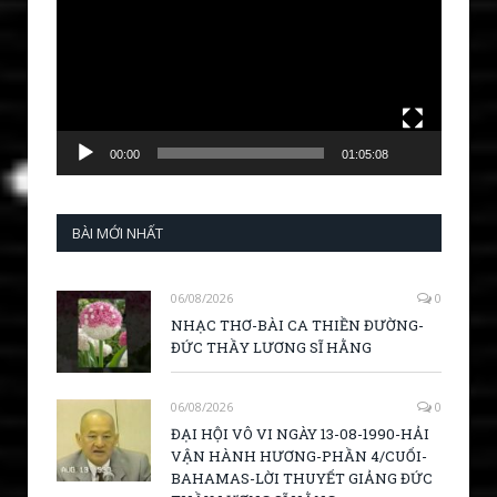
00:00
01:05:08
BÀI MỚI NHẤT
06/08/2026
0
NHẠC THƠ-BÀI CA THIỀN ĐƯỜNG-
ĐỨC THẦY LƯƠNG SĨ HẰNG
06/08/2026
0
ĐẠI HỘI VÔ VI NGÀY 13-08-1990-HẢI
VẬN HÀNH HƯƠNG-PHẦN 4/CUỐI-
BAHAMAS-LỜI THUYẾT GIẢNG ĐỨC