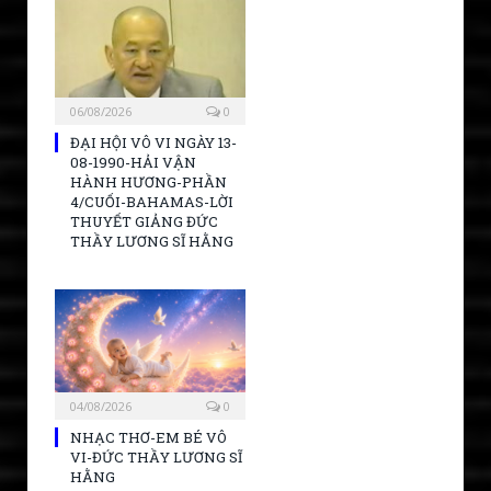
06/08/2026
0
ĐẠI HỘI VÔ VI NGÀY 13-
08-1990-HẢI VẬN
HÀNH HƯƠNG-PHẦN
4/CUỐI-BAHAMAS-LỜI
THUYẾT GIẢNG ĐỨC
THẦY LƯƠNG SĨ HẰNG
04/08/2026
0
NHẠC THƠ-EM BÉ VÔ
VI-ĐỨC THẦY LƯƠNG SĨ
HẰNG