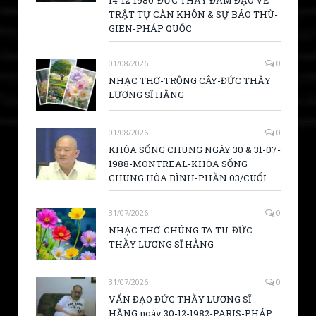
TRẬT TỰ CÀN KHÔN & SỰ BÁO THÙ-
GIEN-PHÁP QUỐC
01/08/2026
0
NHẠC THƠ-TRỒNG CÂY-ĐỨC THẦY
LƯƠNG SĨ HẰNG
01/08/2026
0
KHÓA SỐNG CHUNG NGÀY 30 & 31-07-
1988-MONTREAL-KHÓA SỐNG
CHUNG HÒA BÌNH-PHẦN 03/CUỐI
31/07/2026
0
NHẠC THƠ-CHÚNG TA TU-ĐỨC
THẦY LƯƠNG SĨ HẰNG
31/07/2026
0
VẤN ĐẠO ĐỨC THẦY LƯƠNG SĨ
HẰNG ngày 30-12-1982-PARIS-PHÁP