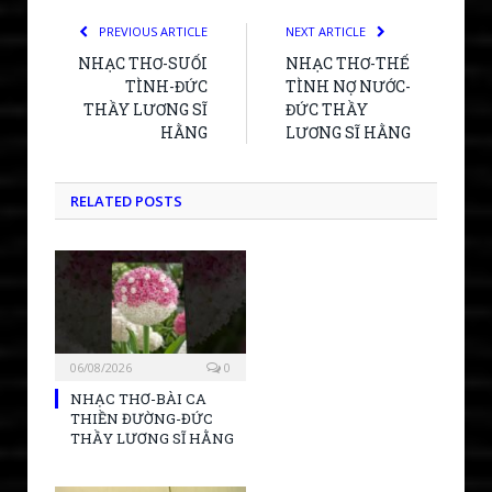
PREVIOUS ARTICLE
NEXT ARTICLE
NHẠC THƠ-SUỐI
NHẠC THƠ-THẾ
TÌNH-ĐỨC
TÌNH NỢ NƯỚC-
THẦY LƯƠNG SĨ
ĐỨC THẦY
HẰNG
LƯƠNG SĨ HẰNG
RELATED POSTS
06/08/2026
0
NHẠC THƠ-BÀI CA
THIỀN ĐƯỜNG-ĐỨC
THẦY LƯƠNG SĨ HẰNG