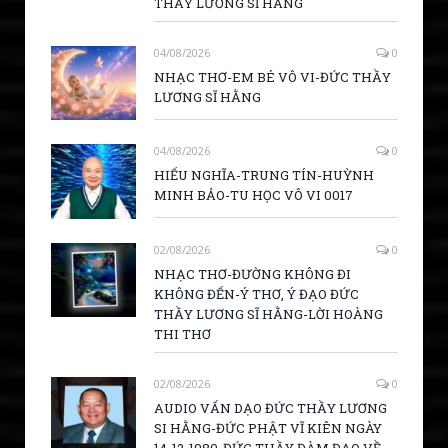
THẦY LƯƠNG SĨ HẰNG
04/08/2026
0
NHẠC THƠ-EM BÉ VÔ VI-ĐỨC THẦY
LƯƠNG SĨ HẰNG
04/08/2026
0
HIẾU NGHĨA-TRUNG TÍN-HUỲNH
MINH BẢO-TU HỌC VÔ VI 0017
02/08/2026
0
NHẠC THƠ-ĐƯỜNG KHÔNG ĐI
KHÔNG ĐẾN-Ý THƠ, Ý ĐẠO ĐỨC
THẦY LƯƠNG SĨ HẰNG-LỜI HOÀNG
THI THƠ
02/08/2026
0
AUDIO VẤN DẠO ĐỨC THẦY LƯƠNG
SI HẰNG-ĐỨC PHẬT VĨ KIÊN NGÀY
14-12-1980-ĐỨC THẦY ĐÀM ĐẠO VỀ