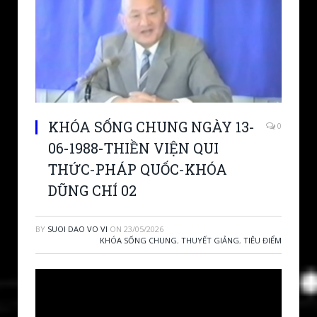
KHÓA SỐNG CHUNG NGÀY 13-
0
06-1988-THIỀN VIỆN QUI
THỨC-PHÁP QUỐC-KHÓA
DŨNG CHÍ 02
BY
SUOI DAO VO VI
ON
23/05/2026
KHÓA SỐNG CHUNG
,
THUYẾT GIẢNG
,
TIÊU ĐIỂM