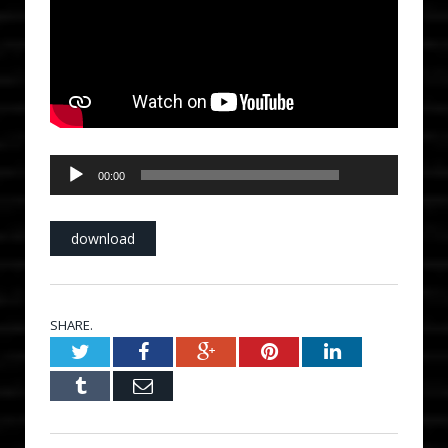
00:00
Audio
00:00
Player
download
SHARE.
Twitter
Facebook
Google+
Pinterest
LinkedIn
Tumblr
Email