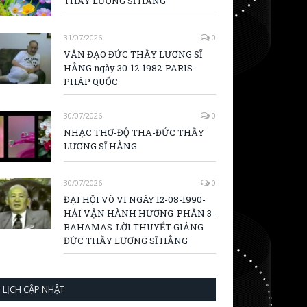
THẦY LƯƠNG SĨ HẰNG
31/07/2026
0
VẤN ĐẠO ĐỨC THẦY LƯƠNG SĨ
HẰNG ngày 30-12-1982-PARIS-
PHÁP QUỐC
30/07/2026
0
NHẠC THƠ-ĐỘ THA-ĐỨC THẦY
LƯƠNG SĨ HẰNG
30/07/2026
0
ĐẠI HỘI VÔ VI NGÀY 12-08-1990-
HẢI VẬN HÀNH HƯƠNG-PHẦN 3-
BAHAMAS-LỜI THUYẾT GIẢNG
ĐỨC THẦY LƯƠNG SĨ HẰNG
LỊCH CẬP NHẬT