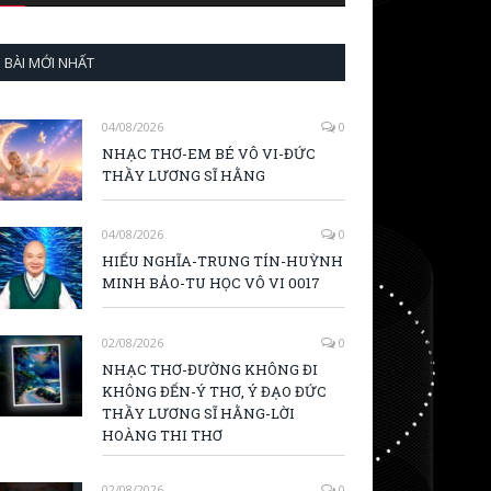
BÀI MỚI NHẤT
04/08/2026
0
NHẠC THƠ-EM BÉ VÔ VI-ĐỨC
THẦY LƯƠNG SĨ HẰNG
04/08/2026
0
HIẾU NGHĨA-TRUNG TÍN-HUỲNH
MINH BẢO-TU HỌC VÔ VI 0017
02/08/2026
0
NHẠC THƠ-ĐƯỜNG KHÔNG ĐI
KHÔNG ĐẾN-Ý THƠ, Ý ĐẠO ĐỨC
THẦY LƯƠNG SĨ HẰNG-LỜI
HOÀNG THI THƠ
02/08/2026
0