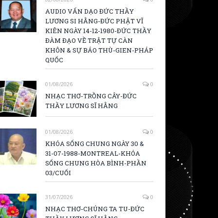
AUDIO VẤN DẠO ĐỨC THẦY
LƯƠNG SI HẰNG-ĐỨC PHẬT VĨ
KIÊN NGÀY 14-12-1980-ĐỨC THẦY
ĐÀM ĐẠO VỀ TRẬT TỰ CÀN
KHÔN & SỰ BÁO THÙ-GIEN-PHÁP
QUỐC
01/08/2026
0
NHẠC THƠ-TRỒNG CÂY-ĐỨC
THẦY LƯƠNG SĨ HẰNG
01/08/2026
0
KHÓA SỐNG CHUNG NGÀY 30 &
31-07-1988-MONTREAL-KHÓA
SỐNG CHUNG HÒA BÌNH-PHẦN
03/CUỐI
31/07/2026
0
NHẠC THƠ-CHÚNG TA TU-ĐỨC