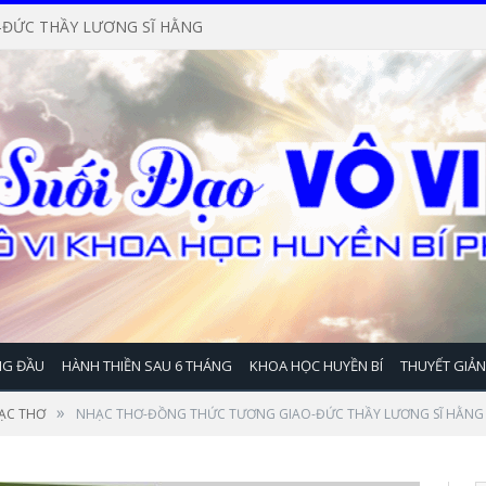
-ĐỨC THẦY LƯƠNG SĨ HẰNG
NG ĐẦU
HÀNH THIỀN SAU 6 THÁNG
KHOA HỌC HUYỀN BÍ
THUYẾT GIẢ
»
ẠC THƠ
NHẠC THƠ-ĐỒNG THỨC TƯƠNG GIAO-ĐỨC THẦY LƯƠNG SĨ HẰNG