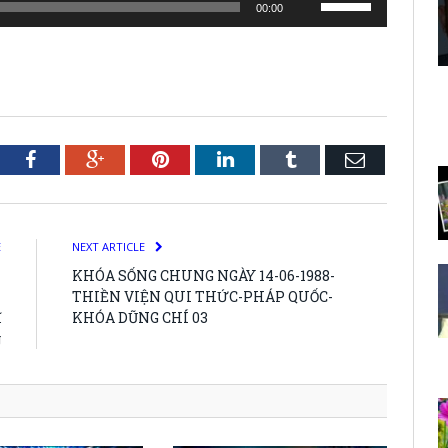
00:00
Up/Down
Arrow
keys
to
increase
or
tter
Facebook
Google+
Pinterest
LinkedIn
Tumblr
Email
decrease
volume.
E
NEXT ARTICLE
T
KHÓA SỐNG CHUNG NGÀY 14-06-1988-
U
THIỀN VIỆN QUI THỨC-PHÁP QUỐC-
ĩ
KHÓA DŨNG CHÍ 03
g