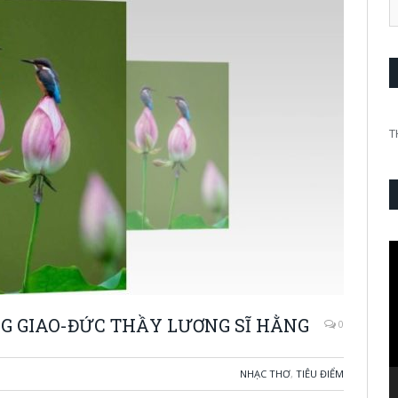
T
V
P
G GIAO-ĐỨC THẦY LƯƠNG SĨ HẰNG
0
NHẠC THƠ
,
TIÊU ĐIỂM