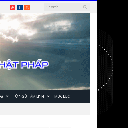
Youtube
Facebook
RSS
NG
TỪ NGỮ TÂM LINH
MỤC LỤC