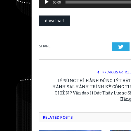
00:00
Player
download
SHARE.
Twi
PREVIOUS ARTICL
LÝ ĐÚNG THÌ HÀNH ĐÚNG-LÝ TRẬ
HÀNH SAI-HÀNH TRÌNH KỲ CÔNG T
THIỀN ? Vấn đạo 11 Đức Thầy Lương S
Hằn
RELATED POSTS