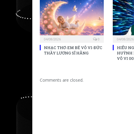
04/08/2026
0
04/08/2026
NHẠC THƠ-EM BÉ VÔ VI-ĐỨC
HIẾU NG
THẦY LƯƠNG SĨ HẰNG
HUỲNH 
VÔ VI 00
Comments are closed.