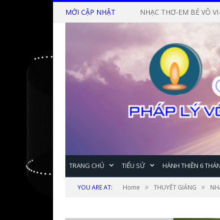
MỚI CẬP NHẬT
NHẠC THƠ-EM BÉ VÔ VI
TRANG CHỦ
TIỂU SỬ
HÀNH THIỀN 6 THÁ
»
»
YOU ARE AT:
Home
THUYẾT GIẢNG
NH