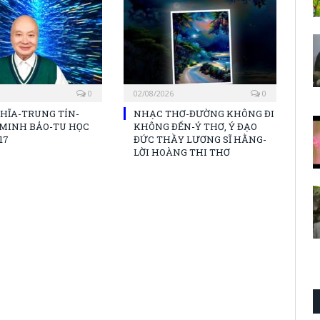
0
02/08/2026
0
HĨA-TRUNG TÍN-
NHẠC THƠ-ĐƯỜNG KHÔNG ĐI
MINH BẢO-TU HỌC
KHÔNG ĐẾN-Ý THƠ, Ý ĐẠO
17
ĐỨC THẦY LƯƠNG SĨ HẰNG-
LỜI HOÀNG THI THƠ