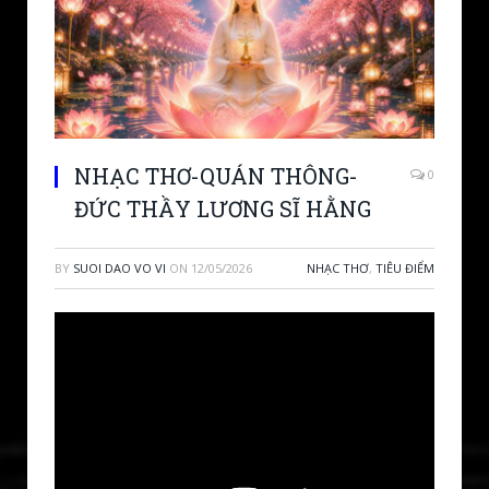
NHẠC THƠ-QUÁN THÔNG-
0
ĐỨC THẦY LƯƠNG SĨ HẰNG
BY
SUOI DAO VO VI
ON
12/05/2026
NHẠC THƠ
,
TIÊU ĐIỂM