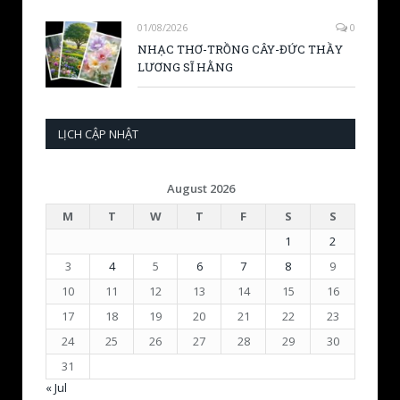
01/08/2026
0
NHẠC THƠ-TRỒNG CÂY-ĐỨC THẦY
LƯƠNG SĨ HẰNG
LỊCH CẬP NHẬT
August 2026
M
T
W
T
F
S
S
1
2
3
4
5
6
7
8
9
10
11
12
13
14
15
16
17
18
19
20
21
22
23
24
25
26
27
28
29
30
31
« Jul