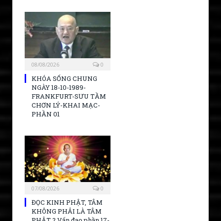
08/08/2026
0
KHÓA SỐNG CHUNG
NGÀY 18-10-1989-
FRANKFURT-SƯU TẦM
CHƠN LÝ-KHAI MẠC-
PHẦN 01
07/08/2026
0
ĐỌC KINH PHẬT, TÂM
KHÔNG PHẢI LÀ TÂM
PHẬT ? Vấn đạo phần 17-