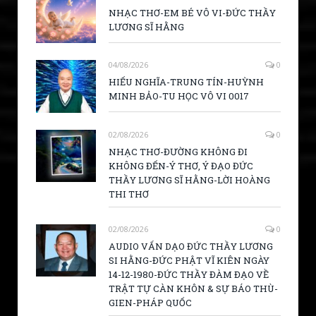
NHẠC THƠ-EM BÉ VÔ VI-ĐỨC THẦY
LƯƠNG SĨ HẰNG
04/08/2026
0
HIẾU NGHĨA-TRUNG TÍN-HUỲNH
MINH BẢO-TU HỌC VÔ VI 0017
02/08/2026
0
NHẠC THƠ-ĐƯỜNG KHÔNG ĐI
KHÔNG ĐẾN-Ý THƠ, Ý ĐẠO ĐỨC
THẦY LƯƠNG SĨ HẰNG-LỜI HOÀNG
THI THƠ
02/08/2026
0
AUDIO VẤN DẠO ĐỨC THẦY LƯƠNG
SI HẰNG-ĐỨC PHẬT VĨ KIÊN NGÀY
14-12-1980-ĐỨC THẦY ĐÀM ĐẠO VỀ
TRẬT TỰ CÀN KHÔN & SỰ BÁO THÙ-
GIEN-PHÁP QUỐC