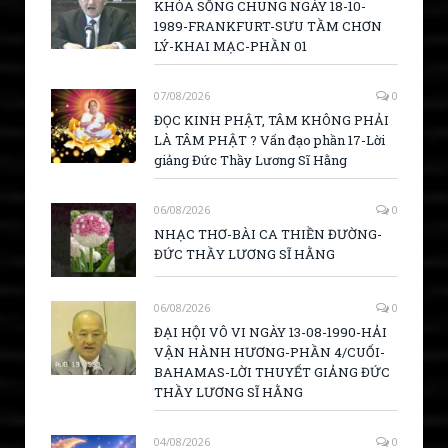
KHÓA SỐNG CHUNG NGÀY 18-10-
1989-FRANKFURT-SƯU TẦM CHƠN
LÝ-KHAI MẠC-PHẦN 01
07/08/2026
0
ĐỌC KINH PHẬT, TÂM KHÔNG PHẢI
LÀ TÂM PHẬT ? Vấn đạo phần 17-Lời
giảng Đức Thầy Lương Sĩ Hằng
06/08/2026
0
NHẠC THƠ-BÀI CA THIỀN ĐƯỜNG-
ĐỨC THẦY LƯƠNG SĨ HẰNG
06/08/2026
0
ĐẠI HỘI VÔ VI NGÀY 13-08-1990-HẢI
VẬN HÀNH HƯƠNG-PHẦN 4/CUỐI-
BAHAMAS-LỜI THUYẾT GIẢNG ĐỨC
THẦY LƯƠNG SĨ HẰNG
04/08/2026
0