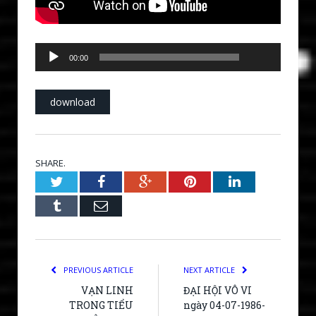
00:00
Audio
00:00
Player
download
SHARE.
Twitter
Facebook
Google+
Pinterest
LinkedIn
Tumblr
Email
PREVIOUS ARTICLE
NEXT ARTICLE
VẠN LINH
ĐẠI HỘI VÔ VI
TRONG TIỂU
ngày 04-07-1986-