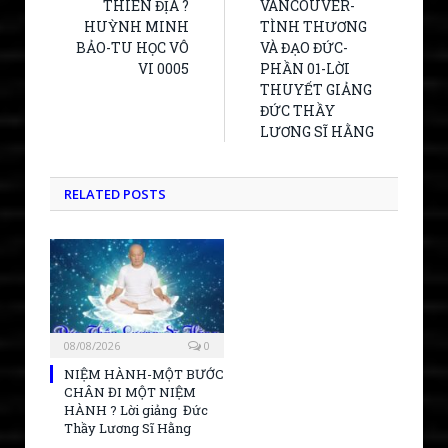
THIÊN ĐỊA ?
VANCOUVER-
HUỲNH MINH
TÌNH THƯƠNG
BẢO-TU HỌC VÔ
VÀ ĐẠO ĐỨC-
VI 0005
PHẦN 01-LỜI
THUYẾT GIẢNG
ĐỨC THẦY
LƯƠNG SĨ HẰNG
RELATED POSTS
08/08/2026
0
NIỆM HÀNH-MỘT BƯỚC
CHÂN ĐI MỘT NIỆM
HÀNH ? Lời giảng Đức
Thầy Lương Sĩ Hằng