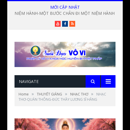
MỚI CẬP NHẬT
NIỆM HÀNH-MỘT BƯỚC CHÂN ĐI MỘT NIỆM HÀNH ? Lời giảng Đức Thầy Lương Sĩ Hằng
Youtube
Facebook
RSS
NAVIGATE
»
»
»
Home
THUYẾT GIẢNG
NHẠC THƠ
NHẠC
THƠ-QUÁN THÔNG-ĐỨC THẦY LƯƠNG SĨ HẰNG