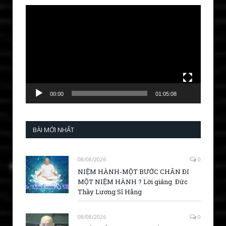
Video
Player
00:00
01:05:08
BÀI MỚI NHẤT
08/08/2026
0
NIỆM HÀNH-MỘT BƯỚC CHÂN ĐI
MỘT NIỆM HÀNH ? Lời giảng Đức
Thầy Lương Sĩ Hằng
08/08/2026
0