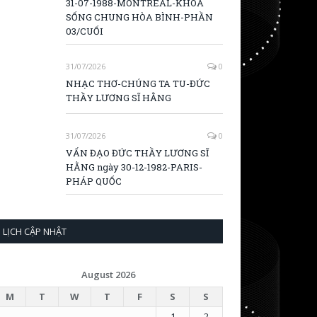
31-07-1988-MONTREAL-KHÓA
SỐNG CHUNG HÒA BÌNH-PHẦN
03/CUỐI
31/07/2026
0
NHẠC THƠ-CHÚNG TA TU-ĐỨC
THẦY LƯƠNG SĨ HẰNG
31/07/2026
0
VẤN ĐẠO ĐỨC THẦY LƯƠNG SĨ
HẰNG ngày 30-12-1982-PARIS-
PHÁP QUỐC
LỊCH CẬP NHẬT
August 2026
M
T
W
T
F
S
S
1
2