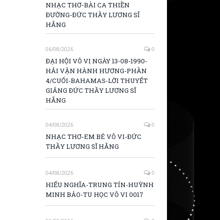
NHẠC THƠ-BÀI CA THIỀN
ĐƯỜNG-ĐỨC THẦY LƯƠNG SĨ
HẰNG
06/08/2026
0
ĐẠI HỘI VÔ VI NGÀY 13-08-1990-
HẢI VẬN HÀNH HƯƠNG-PHẦN
4/CUỐI-BAHAMAS-LỜI THUYẾT
GIẢNG ĐỨC THẦY LƯƠNG SĨ
HẰNG
04/08/2026
0
NHẠC THƠ-EM BÉ VÔ VI-ĐỨC
THẦY LƯƠNG SĨ HẰNG
04/08/2026
0
HIẾU NGHĨA-TRUNG TÍN-HUỲNH
MINH BẢO-TU HỌC VÔ VI 0017