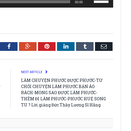
00:00
Up/Down
Arrow
keys
to
increase
or
tter
Facebook
Google+
Pinterest
LinkedIn
Tumblr
Email
decrease
volume.
E
NEXT ARTICLE
-
LÀM CHUYỆN PHƯỚC ĐƯỢC PHƯỚC-TỪ
ỷ
CHỐI CHUYỆN LÀM PHƯỚC BẬN ÁO
1
RÁCH-MONG SAO ĐƯỢC LÀM PHƯỚC-
THÈM ĐI LÀM PHƯỚC-PHƯỚC HUỆ SONG
TU ? Lời giảng Đức Thầy Lương Sĩ Hằng