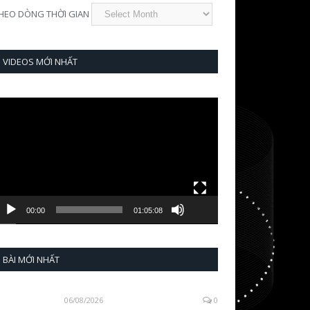
HEO DÒNG THỜI GIAN
VIDEOS MỚI NHẤT
ideo
layer
00:00
01:05:08
BÀI MỚI NHẤT
06/08/2026
0