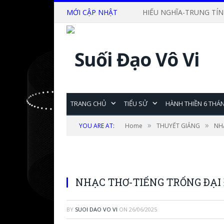
MỚI CẬP NHẬT
HIẾU NGHĨA-TRUNG TÍN
TRANG CHỦ
TIỂU SỬ
HÀNH THIỀN 6 THÁ
»
»
YOU ARE AT:
Home
THUYẾT GIẢNG
NH
NHẠC THƠ-TIẾNG TRỐNG ÐẠI
BY
SUOI DAO VO VI
ON
26/06/2025