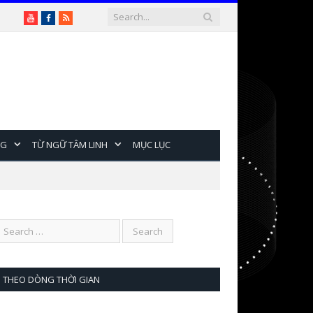
Youtube
Facebook
RSS
NG
TỪ NGỮ TÂM LINH
MỤC LỤC
THEO DÒNG THỜI GIAN