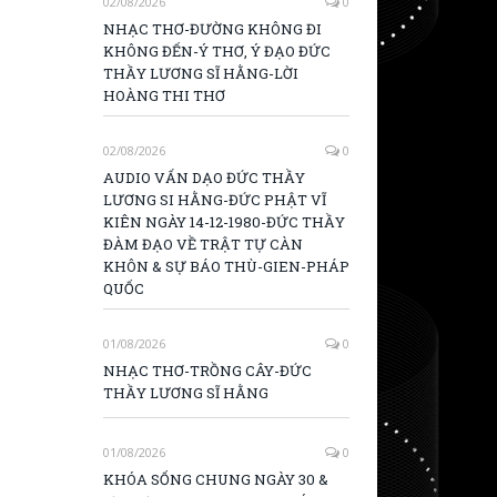
02/08/2026
0
NHẠC THƠ-ĐƯỜNG KHÔNG ĐI
KHÔNG ĐẾN-Ý THƠ, Ý ĐẠO ĐỨC
THẦY LƯƠNG SĨ HẰNG-LỜI
HOÀNG THI THƠ
02/08/2026
0
AUDIO VẤN DẠO ĐỨC THẦY
LƯƠNG SI HẰNG-ĐỨC PHẬT VĨ
KIÊN NGÀY 14-12-1980-ĐỨC THẦY
ĐÀM ĐẠO VỀ TRẬT TỰ CÀN
KHÔN & SỰ BÁO THÙ-GIEN-PHÁP
QUỐC
01/08/2026
0
NHẠC THƠ-TRỒNG CÂY-ĐỨC
THẦY LƯƠNG SĨ HẰNG
01/08/2026
0
KHÓA SỐNG CHUNG NGÀY 30 &