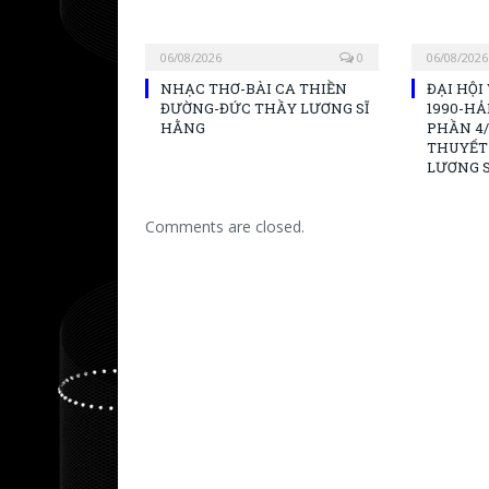
06/08/2026
0
06/08/2026
NHẠC THƠ-BÀI CA THIỀN
ĐẠI HỘI 
ĐƯỜNG-ĐỨC THẦY LƯƠNG SĨ
1990-H
HẰNG
PHẦN 4
THUYẾT
LƯƠNG 
Comments are closed.