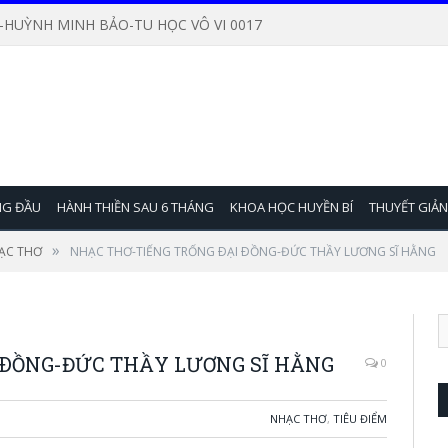
-HUỲNH MINH BẢO-TU HỌC VÔ VI 0017
NG ĐẦU
HÀNH THIỀN SAU 6 THÁNG
KHOA HỌC HUYỀN BÍ
THUYẾT GIẢ
»
ẠC THƠ
NHẠC THƠ-TIẾNG TRỐNG ÐẠI ÐỒNG-ĐỨC THẦY LƯƠNG SĨ HẰNG
 ÐỒNG-ĐỨC THẦY LƯƠNG SĨ HẰNG
0
NHẠC THƠ
,
TIÊU ĐIỂM