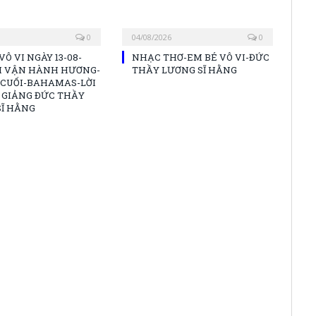
0
04/08/2026
0
VÔ VI NGÀY 13-08-
NHẠC THƠ-EM BÉ VÔ VI-ĐỨC
ẢI VẬN HÀNH HƯƠNG-
THẦY LƯƠNG SĨ HẰNG
/CUỐI-BAHAMAS-LỜI
 GIẢNG ĐỨC THẦY
SĨ HẰNG