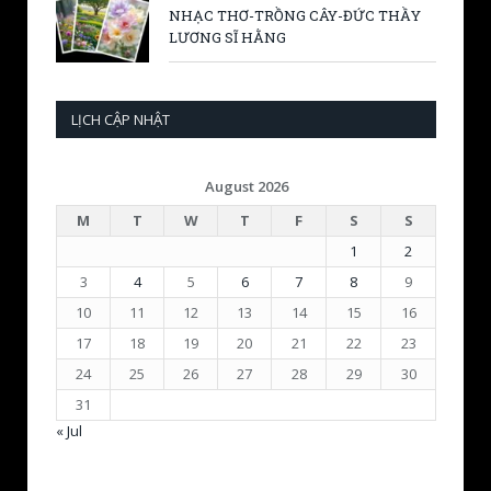
NHẠC THƠ-TRỒNG CÂY-ĐỨC THẦY
LƯƠNG SĨ HẰNG
LỊCH CẬP NHẬT
August 2026
M
T
W
T
F
S
S
1
2
3
4
5
6
7
8
9
10
11
12
13
14
15
16
17
18
19
20
21
22
23
24
25
26
27
28
29
30
31
« Jul