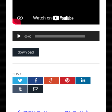
00:00
Audio
00:00
Player
download
SHARE.
Twitter
Facebook
Google+
Pinterest
LinkedIn
Tumblr
Email
PREVIOUS ARTICLE
NEXT ARTICLE