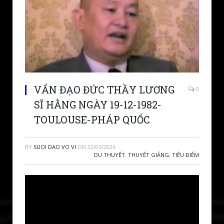
VẤN ĐẠO ĐỨC THẦY LƯƠNG
0
SĨ HẰNG NGÀY 19-12-1982-
TOULOUSE-PHÁP QUỐC
BY
SUOI DAO VO VI
ON
22/05/2026
DU THUYẾT
,
THUYẾT GIẢNG
,
TIÊU ĐIỂM