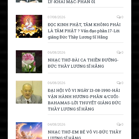
LÝ-KHAI MẠC-PHẦN 01
07/08/2026
0
ĐỌC KINH PHẬT, TÂM KHÔNG PHẢI
LÀ TÂM PHẬT ? Vấn đạo phần 17-Lời
giảng Đức Thầy Lương Sĩ Hằng
06/08/2026
0
NHẠC THƠ-BÀI CA THIỀN ĐƯỜNG-
ĐỨC THẦY LƯƠNG SĨ HẰNG
06/08/2026
0
ĐẠI HỘI VÔ VI NGÀY 13-08-1990-HẢI
VẬN HÀNH HƯƠNG-PHẦN 4/CUỐI-
BAHAMAS-LỜI THUYẾT GIẢNG ĐỨC
THẦY LƯƠNG SĨ HẰNG
04/08/2026
0
NHẠC THƠ-EM BÉ VÔ VI-ĐỨC THẦY
LƯƠNG SĨ HẰNG