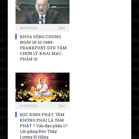
08/08/2026
0
KHÓA SỐNG CHUNG
NGÀY 18-10-1989-
FRANKFURT-SƯU TẦM
CHƠN LÝ-KHAI MẠC-
PHẦN 01
07/08/2026
0
ĐỌC KINH PHẬT, TÂM
KHÔNG PHẢI LÀ TÂM
PHẬT ? Vấn đạo phần 17-
Lời giảng Đức Thầy
Lương Sĩ Hằng