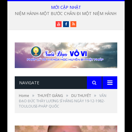
MỚI CẬP NHẬT
NIỆM HÀNH-MỘT BƯỚC CHÂN ĐI MỘT NIỆM HÀNH ? Lời giảng Đức Thầy Lương Sĩ Hằng
Youtube
Facebook
RSS
NAVIGATE
»
»
»
Home
THUYẾT GIẢNG
DU THUYẾT
VẤN
ĐẠO ĐỨC THẦY LƯƠNG SĨ HẰNG NGÀY 19-12-1982-
TOULOUSE-PHÁP QUỐC