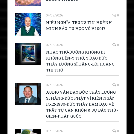
04/08/2026
0
HIẾU NGHĨA-TRUNG TÍN-HUỲNH
MINH BẢO-TU HỌC VÔ VI 0017
02/08/2026
0
NHẠC THƠ-ĐƯỜNG KHÔNG ĐI
KHÔNG ĐẾN-Ý THƠ, Ý ĐẠO ĐỨC
THẦY LƯƠNG SĨ HẰNG-LỜI HOÀNG
THI THƠ
02/08/2026
0
AUDIO VẤN DẠO ĐỨC THẦY LƯƠNG
SI HẰNG-ĐỨC PHẬT VĨ KIÊN NGÀY
14-12-1980-ĐỨC THẦY ĐÀM ĐẠO VỀ
TRẬT TỰ CÀN KHÔN & SỰ BÁO THÙ-
GIEN-PHÁP QUỐC
01/08/2026
0