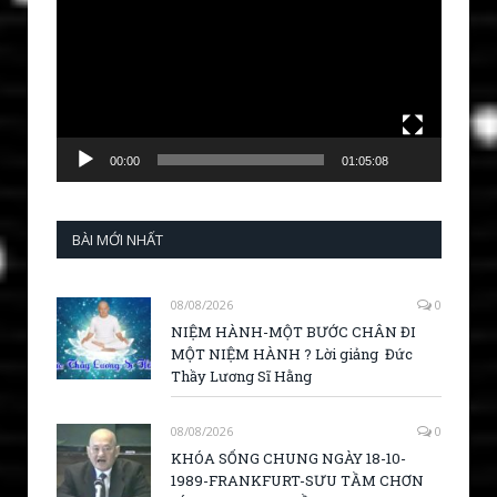
00:00
01:05:08
BÀI MỚI NHẤT
08/08/2026
0
NIỆM HÀNH-MỘT BƯỚC CHÂN ĐI
MỘT NIỆM HÀNH ? Lời giảng Đức
Thầy Lương Sĩ Hằng
08/08/2026
0
KHÓA SỐNG CHUNG NGÀY 18-10-
1989-FRANKFURT-SƯU TẦM CHƠN