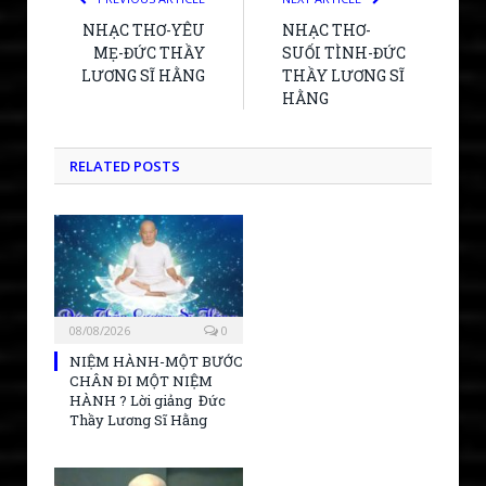
NHẠC THƠ-YÊU
NHẠC THƠ-
MẸ-ĐỨC THẦY
SUỐI TÌNH-ĐỨC
LƯƠNG SĨ HẰNG
THẦY LƯƠNG SĨ
HẰNG
RELATED POSTS
08/08/2026
0
NIỆM HÀNH-MỘT BƯỚC
CHÂN ĐI MỘT NIỆM
HÀNH ? Lời giảng Đức
Thầy Lương Sĩ Hằng