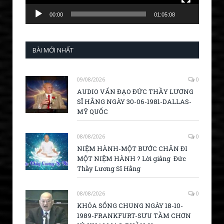
00:00
01:05:08
BÀI MỚI NHẤT
09/08/2026
0
AUDIO VẤN ĐẠO ĐỨC THẦY LƯƠNG
SĨ HẰNG NGÀY 30-06-1981-DALLAS-
MỸ QUỐC
08/08/2026
0
NIỆM HÀNH-MỘT BƯỚC CHÂN ĐI
MỘT NIỆM HÀNH ? Lời giảng Đức
Thầy Lương Sĩ Hằng
08/08/2026
0
KHÓA SỐNG CHUNG NGÀY 18-10-
1989-FRANKFURT-SƯU TẦM CHƠN