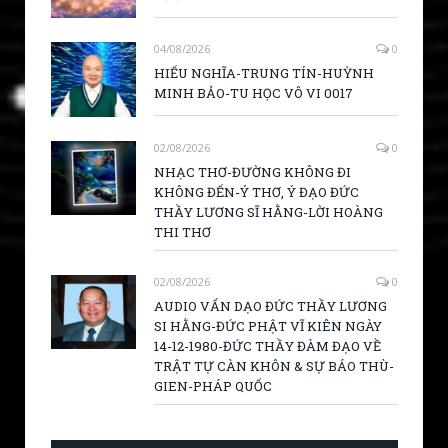
04/08/2026
0
HIẾU NGHĨA-TRUNG TÍN-HUỲNH
MINH BẢO-TU HỌC VÔ VI 0017
02/08/2026
0
NHẠC THƠ-ĐƯỜNG KHÔNG ĐI
KHÔNG ĐẾN-Ý THƠ, Ý ĐẠO ĐỨC
THẦY LƯƠNG SĨ HẰNG-LỜI HOÀNG
THI THƠ
02/08/2026
0
AUDIO VẤN DẠO ĐỨC THẦY LƯƠNG
SI HẰNG-ĐỨC PHẬT VĨ KIÊN NGÀY
14-12-1980-ĐỨC THẦY ĐÀM ĐẠO VỀ
TRẬT TỰ CÀN KHÔN & SỰ BÁO THÙ-
GIEN-PHÁP QUỐC