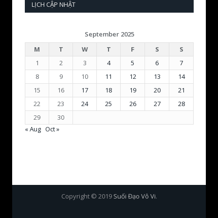
LỊCH CẬP NHẬT
September 2025
M
T
W
T
F
S
S
1
2
3
4
5
6
7
8
9
10
11
12
13
14
15
16
17
18
19
20
21
22
23
24
25
26
27
28
29
30
« Aug
Oct »
Copyright © 2019
Suối Đạo Vô Vi
.