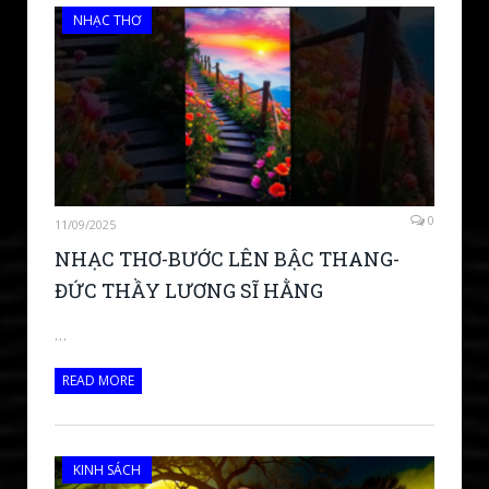
NHẠC THƠ
0
11/09/2025
NHẠC THƠ-BƯỚC LÊN BẬC THANG-
ĐỨC THẦY LƯƠNG SĨ HẰNG
…
READ MORE
KINH SÁCH