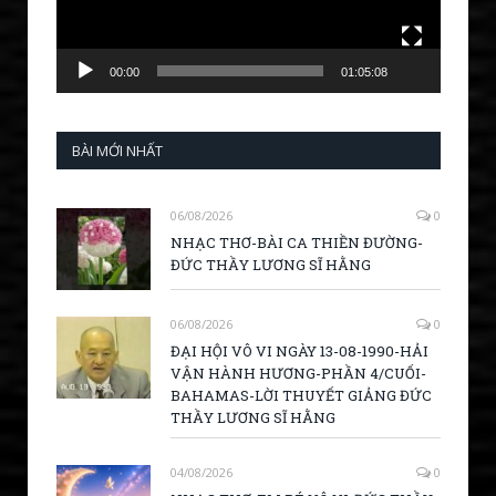
00:00
01:05:08
BÀI MỚI NHẤT
06/08/2026
0
NHẠC THƠ-BÀI CA THIỀN ĐƯỜNG-
ĐỨC THẦY LƯƠNG SĨ HẰNG
06/08/2026
0
ĐẠI HỘI VÔ VI NGÀY 13-08-1990-HẢI
VẬN HÀNH HƯƠNG-PHẦN 4/CUỐI-
BAHAMAS-LỜI THUYẾT GIẢNG ĐỨC
THẦY LƯƠNG SĨ HẰNG
04/08/2026
0