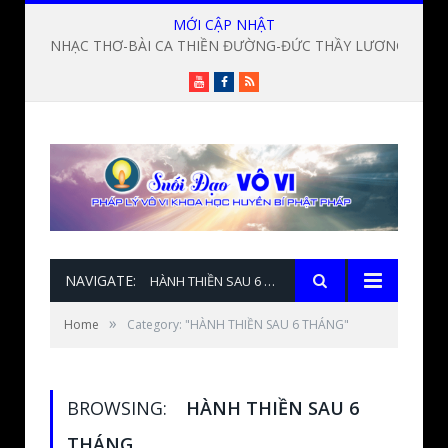
MỚI CẬP NHẬT
NHẠC THƠ-BÀI CA THIỀN ĐƯỜNG-ĐỨC THẦY LƯƠNG SĨ HẰNG
Youtube
Facebook
RSS
NAVIGATE:
HÀNH THIỀN SAU 6 THÁNG
»
Home
Category: "HÀNH THIỀN SAU 6 THÁNG"
BROWSING:
HÀNH THIỀN SAU 6
THÁNG