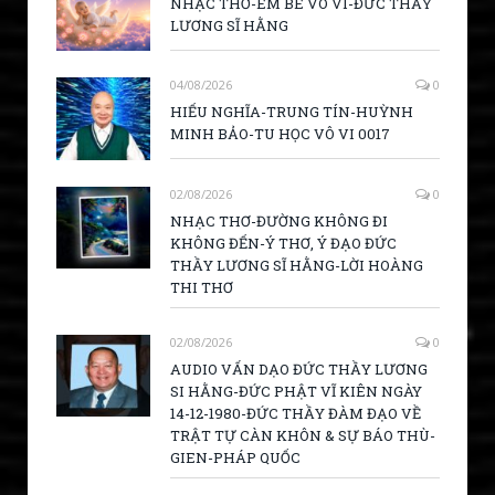
NHẠC THƠ-EM BÉ VÔ VI-ĐỨC THẦY
LƯƠNG SĨ HẰNG
04/08/2026
0
HIẾU NGHĨA-TRUNG TÍN-HUỲNH
MINH BẢO-TU HỌC VÔ VI 0017
02/08/2026
0
NHẠC THƠ-ĐƯỜNG KHÔNG ĐI
KHÔNG ĐẾN-Ý THƠ, Ý ĐẠO ĐỨC
THẦY LƯƠNG SĨ HẰNG-LỜI HOÀNG
THI THƠ
02/08/2026
0
AUDIO VẤN DẠO ĐỨC THẦY LƯƠNG
SI HẰNG-ĐỨC PHẬT VĨ KIÊN NGÀY
14-12-1980-ĐỨC THẦY ĐÀM ĐẠO VỀ
TRẬT TỰ CÀN KHÔN & SỰ BÁO THÙ-
GIEN-PHÁP QUỐC