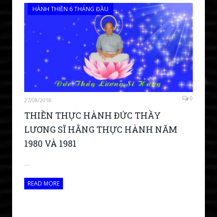
HÀNH THIỀN 6 THÁNG ĐẦU
0
27/08/2018
THIỀN THỰC HÀNH ĐỨC THẦY
LƯƠNG SĨ HẰNG THỰC HÀNH NĂM
1980 VÀ 1981
…
READ MORE