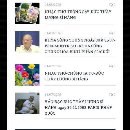
01/08/2026
0
NHẠC THƠ-TRỒNG CÂY-ĐỨC THẦY
LƯƠNG SĨ HẰNG
01/08/2026
0
KHÓA SỐNG CHUNG NGÀY 30 & 31-07-
1988-MONTREAL-KHÓA SỐNG
CHUNG HÒA BÌNH-PHẦN 03/CUỐI
31/07/2026
0
NHẠC THƠ-CHÚNG TA TU-ĐỨC
THẦY LƯƠNG SĨ HẰNG
31/07/2026
0
VẤN ĐẠO ĐỨC THẦY LƯƠNG SĨ
HẰNG ngày 30-12-1982-PARIS-PHÁP
QUỐC