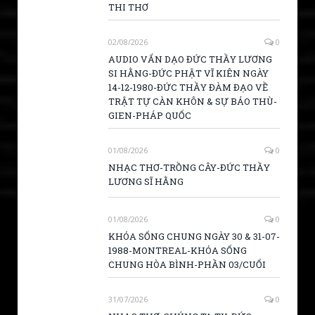
THI THƠ
02/08/2026
0
AUDIO VẤN DẠO ĐỨC THẦY LƯƠNG
SI HẰNG-ĐỨC PHẬT VĨ KIÊN NGÀY
14-12-1980-ĐỨC THẦY ĐÀM ĐẠO VỀ
TRẬT TỰ CÀN KHÔN & SỰ BÁO THÙ-
GIEN-PHÁP QUỐC
01/08/2026
0
NHẠC THƠ-TRỒNG CÂY-ĐỨC THẦY
LƯƠNG SĨ HẰNG
01/08/2026
0
KHÓA SỐNG CHUNG NGÀY 30 & 31-07-
1988-MONTREAL-KHÓA SỐNG
CHUNG HÒA BÌNH-PHẦN 03/CUỐI
31/07/2026
0