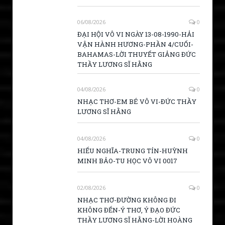
06/08/2026
0
ĐẠI HỘI VÔ VI NGÀY 13-08-1990-HẢI
VẬN HÀNH HƯƠNG-PHẦN 4/CUỐI-
BAHAMAS-LỜI THUYẾT GIẢNG ĐỨC
THẦY LƯƠNG SĨ HẰNG
04/08/2026
0
NHẠC THƠ-EM BÉ VÔ VI-ĐỨC THẦY
LƯƠNG SĨ HẰNG
04/08/2026
0
HIẾU NGHĨA-TRUNG TÍN-HUỲNH
MINH BẢO-TU HỌC VÔ VI 0017
02/08/2026
0
NHẠC THƠ-ĐƯỜNG KHÔNG ĐI
KHÔNG ĐẾN-Ý THƠ, Ý ĐẠO ĐỨC
THẦY LƯƠNG SĨ HẰNG-LỜI HOÀNG