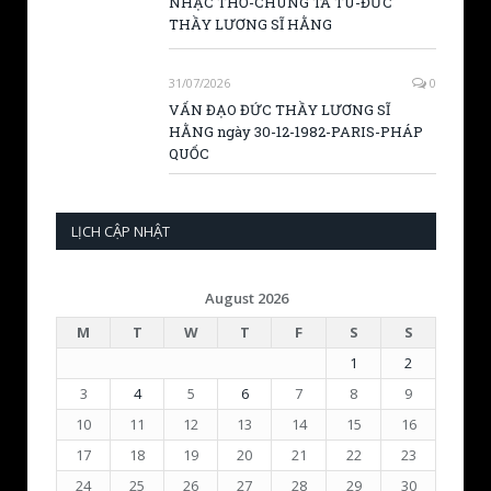
NHẠC THƠ-CHÚNG TA TU-ĐỨC
THẦY LƯƠNG SĨ HẰNG
31/07/2026
0
VẤN ĐẠO ĐỨC THẦY LƯƠNG SĨ
HẰNG ngày 30-12-1982-PARIS-PHÁP
QUỐC
LỊCH CẬP NHẬT
August 2026
M
T
W
T
F
S
S
1
2
3
4
5
6
7
8
9
10
11
12
13
14
15
16
17
18
19
20
21
22
23
24
25
26
27
28
29
30