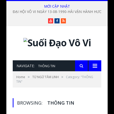
MỚI CẬP NHẬT
ĐẠI HỘI VÔ VI NGÀY 13-08-1990-HẢI VẬN HÀNH HƯƠNG-PHẦN 4/CUỐI-BAHAMAS-LỜI THUYẾT GIẢNG ĐỨC THẦY LƯƠNG SĨ HẰNG
Youtube
Facebook
RSS
NAVIGATE:
THÔNG TIN
»
»
Home
TỪ NGỮ TÂM LINH
Category: "THÔNG
TIN"
BROWSING:
THÔNG TIN