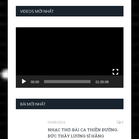
VIDEOS MỚI NHẤT
Video
Player
00:00
01:05:08
BÀI MỚI NHẤT
06/08/2026
0
NHẠC THƠ-BÀI CA THIỀN ĐƯỜNG-
ĐỨC THẦY LƯƠNG SĨ HẰNG