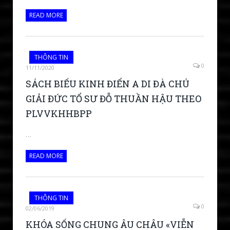
READ MORE
THÔNG TIN
0
11/11/2020
SÁCH BIẾU KINH ĐIỂN A DI ĐÀ CHÚ
GIẢI ĐỨC TỔ SƯ ĐỖ THUẦN HẬU THEO
PLVVKHHBPP
…
READ MORE
THÔNG TIN
0
02/06/2019
KHÓA SỐNG CHUNG ÂU CHÂU «VIỄN