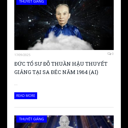
THUYẾT GIẢNG
0
17/09/2025
ĐỨC TỔ SƯ ĐỖ THUẦN HẬU THUYẾT
GIẢNG TẠI SA ĐÉC NĂM 1964 (AI)
…
READ MORE
THUYẾT GIẢNG