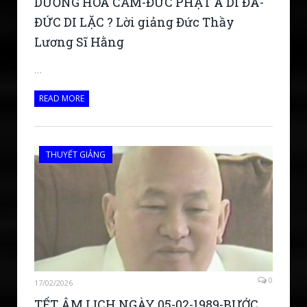
DƯƠNG HÒA CẢM-ĐỨC PHẬT A DI ĐÀ-
ĐỨC DI LẶC ? Lời giảng Đức Thầy
Lương Sĩ Hằng
…
READ MORE
THUYẾT GIẢNG
0
17/02/2026
TẾT ÂM LỊCH NGÀY 05-02-1989-BƯỚC