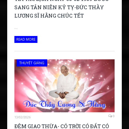
SANG TÂN NIÊN KỶ TỴ-ĐỨC THẦY
LƯƠNG SĨ HẰNG CHÚC TẾT
…
READ MORE
THUYẾT GIẢNG
0
13/02/2026
ĐÊM GIAO THỪA- CÓ TRỜI CÓ ĐẤT CÓ