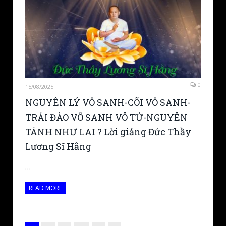
0
15/08/2025
NGUYÊN LÝ VÔ SANH-CÕI VÔ SANH-
TRÁI ĐÀO VÔ SANH VÔ TỬ-NGUYÊN
TÁNH NHƯ LAI ? Lời giảng Đức Thầy
Lương Sĩ Hằng
…
READ MORE