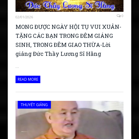
0
02/01/2026
MONG ĐƯỢC NGÀY HỘI TỤ VUI XUÂN-
TẶNG CÁC BẠN TRONG ĐÊM GIÁNG
SINH, TRONG ĐÊM GIAO THỪA-Lời
giảng Đức Thầy Lương Sĩ Hằng
…
READ MORE
THUYẾT GIẢNG