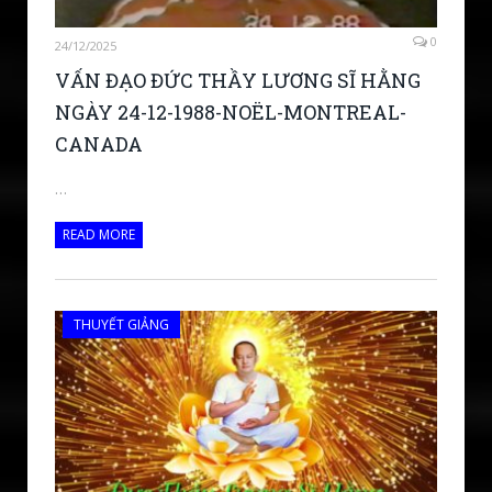
0
24/12/2025
VẤN ĐẠO ĐỨC THẦY LƯƠNG SĨ HẰNG
NGÀY 24-12-1988-NOËL-MONTREAL-
CANADA
…
READ MORE
THUYẾT GIẢNG