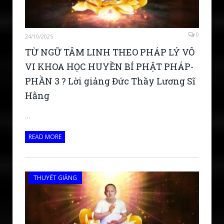
0
24/10/2025
TỪ NGỮ TÂM LINH THEO PHÁP LÝ VÔ
VI KHOA HỌC HUYỀN BÍ PHẬT PHÁP-
PHẦN 3 ? Lời giảng Đức Thầy Lương Sĩ
Hằng
…
READ MORE
THUYẾT GIẢNG