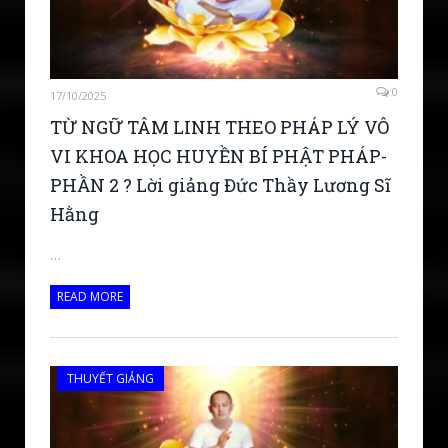
0
17/10/2025
TỪ NGỮ TÂM LINH THEO PHÁP LÝ VÔ
VI KHOA HỌC HUYỀN BÍ PHẬT PHÁP-
PHẦN 2 ? Lời giảng Đức Thầy Lương Sĩ
Hằng
…
READ MORE
THUYẾT GIẢNG