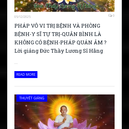
0
05/12/2025
PHÁP VÔ VI TRỊ BỆNH VÀ PHÒNG
BỆNH-Y SĨ TỰ TRỊ-QUÂN BÌNH LÀ
KHÔNG CÓ BỆNH-PHÁP QUÁN ÂM ?
Lời giảng Đức Thầy Lương Sĩ Hằng
…
READ MORE
THUYẾT GIẢNG