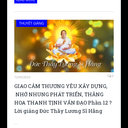
THUYẾT GIẢNG
0
12/06/2026
GIAO CẢM THƯƠNG YÊU XÂY DỰNG,
NHỚ NHUNG PHÁT TRIỂN, THĂNG
HOA THANH TỊNH VẤN ĐẠO Phần 12 ?
Lời giảng Đức Thầy Lương Sĩ Hằng
…