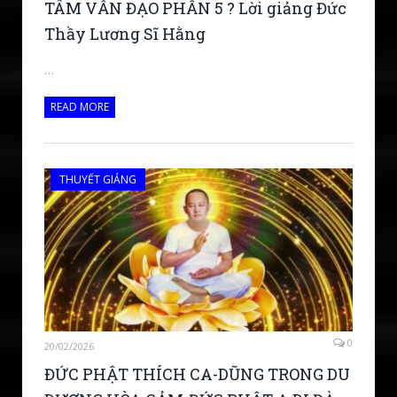
TÂM VẤN ĐẠO PHẦN 5 ? Lời giảng Đức
Thầy Lương Sĩ Hằng
…
READ MORE
THUYẾT GIẢNG
0
20/02/2026
ĐỨC PHẬT THÍCH CA-DŨNG TRONG DU