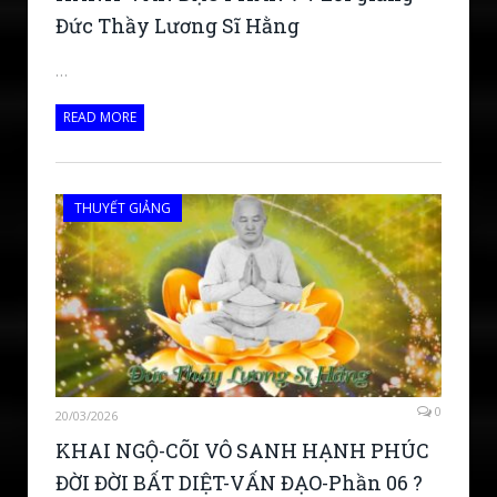
Đức Thầy Lương Sĩ Hằng
…
READ MORE
THUYẾT GIẢNG
0
20/03/2026
KHAI NGỘ-CÕI VÔ SANH HẠNH PHÚC
ĐỜI ĐỜI BẤT DIỆT-VẤN ĐẠO-Phần 06 ?