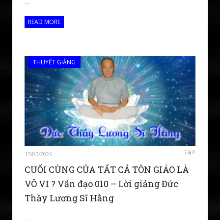
…
READ MORE
THUYẾT GIẢNG
0
15/05/2026
CUỐI CÙNG CỦA TẤT CẢ TÔN GIÁO LÀ
VÔ VI ? Vấn đạo 010 – Lời giảng Đức
Thầy Lương Sĩ Hằng
…