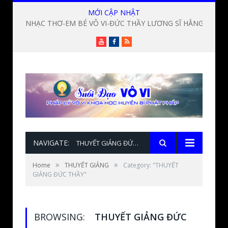
MỚI CẬP NHẬT
HIẾU NGHĨA-TRUNG TÍN-HUỲNH MINH BẢO-TU HỌC 
Youtube
Facebook
RSS
NAVIGATE:
THUYẾT GIẢNG ĐỨC THẦY
»
»
Home
THUYẾT GIẢNG
Category: "THUYẾT
GIẢNG ĐỨC THẦY"
BROWSING:
THUYẾT GIẢNG ĐỨC