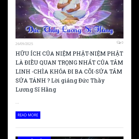
0
26/09/2025
HỮU ÍCH CỦA NIỆM PHẬT-NIỆM PHẬT
LÀ ĐIỀU QUAN TRỌNG NHẤT CỦA TÂM
LINH -CHÌA KHÓA ĐI BA CÕI-SỬA TÂM
SỬA TÁNH ? Lời giảng Đức Thầy
Lương Sĩ Hằng
…
READ MORE