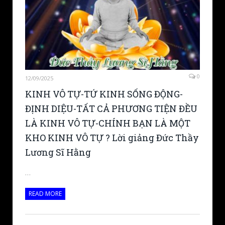
0
12/09/2025
KINH VÔ TỰ-TỨ KINH SỐNG ĐỘNG-
ĐỊNH DIỆU-TẤT CẢ PHƯƠNG TIỆN ĐỀU
LÀ KINH VÔ TỰ-CHÍNH BẠN LÀ MỘT
KHO KINH VÔ TỰ ? Lời giảng Đức Thầy
Lương Sĩ Hằng
…
READ MORE