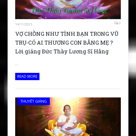
0
14/11/2025
VỢ CHỒNG NHƯ TÌNH BẠN TRONG VŨ
TRỤ-CÓ AI THƯƠNG CON BẰNG MẸ ?
Lời giảng Đức Thầy Lương Sĩ Hằng
…
READ MORE
THUYẾT GIẢNG