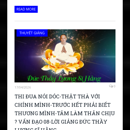
READ MORE
THUYẾT GIẢNG
0
17/04/2026
THI ĐUA NÓI DÓC-THẬT THÀ VỚI
CHÍNH MÌNH-TRƯỚC HẾT PHẢI BIẾT
THƯƠNG MÌNH-TÂM LÀM THÂN CHỊU
? VẤN ĐẠO 08-LỜI GIẢNG ĐỨC THẦY