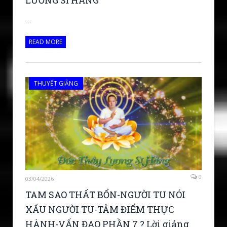
LƯƠNG SĨ HẰNG
…
READ MORE
THUYẾT GIẢNG
0
03/04/2026
TAM SAO THẤT BỔN-NGƯỜI TU NÓI
XẤU NGƯỜI TU-TÂM ĐIỂM THỰC
HÀNH-VẤN ĐẠO PHẦN 7 ? Lời giảng