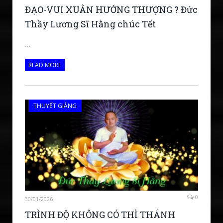
ĐẠO-VUI XUÂN HƯỚNG THƯỢNG ? Đức
Thầy Lương Sĩ Hằng chúc Tết
…
READ MORE
THUYẾT GIẢNG
0
30/01/2026
TRÌNH ĐỘ KHÔNG CÓ THÌ THÁNH