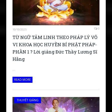
0
10/10/2025
TỪ NGỮ TÂM LINH THEO PHÁP LÝ VÔ
VI KHOA HỌC HUYỀN BÍ PHẬT PHÁP-
PHẦN 1 ? Lời giảng Đức Thầy Lương Sĩ
Hằng
…
READ MORE
THUYẾT GIẢNG