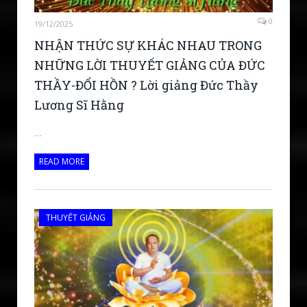
0
19/12/2025
NHẬN THỨC SỰ KHÁC NHAU TRONG
NHỮNG LỜI THUYẾT GIẢNG CỦA ĐỨC
THẦY-ĐỔI HỒN ? Lời giảng Đức Thầy
Lương Sĩ Hằng
…
READ MORE
THUYẾT GIẢNG