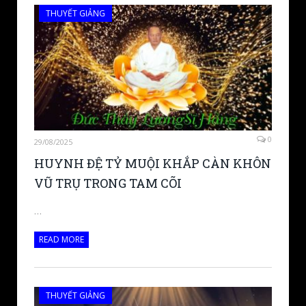
THUYẾT GIẢNG
0
29/08/2025
HUYNH ĐỆ TỶ MUỘI KHẮP CÀN KHÔN
VŨ TRỤ TRONG TAM CÕI
…
READ MORE
THUYẾT GIẢNG