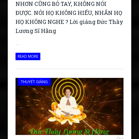
NHƠN CŨNG BÓ TAY, KHÔNG NÓI
ĐƯỢC. NÓI HỌ KHÔNG HIỂU, NHẮN HỌ
HỌ KHÔNG NGHE ? Lời giảng Đức Thầy
Lương Sĩ Hằng
…
READ MORE
THUYẾT GIẢNG
0