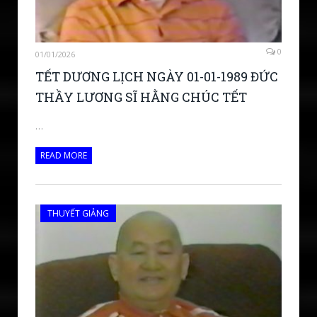
0
01/01/2026
TẾT DƯƠNG LỊCH NGÀY 01-01-1989 ĐỨC
THẦY LƯƠNG SĨ HẰNG CHÚC TẾT
…
READ MORE
THUYẾT GIẢNG