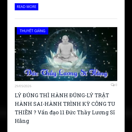
READ MORE
THUYẾT GIẢNG
0
29/05/2026
LÝ ĐÚNG THÌ HÀNH ĐÚNG-LÝ TRẬT
HÀNH SAI-HÀNH TRÌNH KỲ CÔNG TU
THIỀN ? Vấn đạo 11 Đức Thầy Lương Sĩ
Hằng