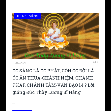
THUYẾT GIẢNG
0
10/07/2026
ÓC SÁNG LÀ ÓC PHẬT, CÒN ÓC ĐỜI LÀ
ÓC ĂN THUA-CHÁNH NIỆM, CHÁNH
PHÁP, CHÁNH TÂM-VẤN ĐẠO 14 ? Lời
giảng Đức Thầy Lương Sĩ Hằng
…