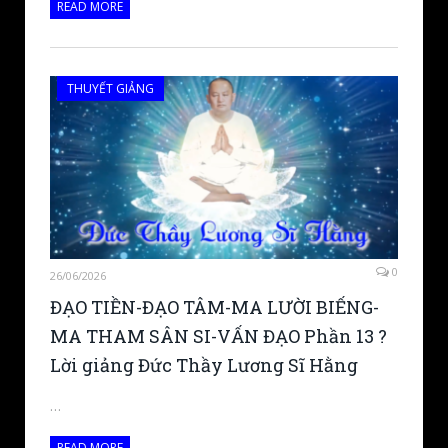
READ MORE
THUYẾT GIẢNG
0
26/06/2026
ĐẠO TIỀN-ĐẠO TÂM-MA LƯỜI BIẾNG-
MA THAM SÂN SI-VẤN ĐẠO Phần 13 ?
Lời giảng Đức Thầy Lương Sĩ Hằng
…
READ MORE