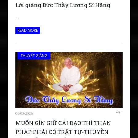
Lời giảng Đức Thầy Lương Sĩ Hằng
…
READ MORE
THUYẾT GIẢNG
0
06/03/2026
MUỐN GÌN GIỮ CÁI ĐẠO THÌ THÂN
PHÁP PHẢI CÓ TRẬT TỰ-THUYỀN