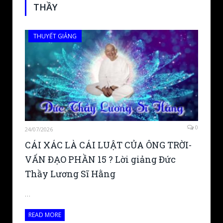
THẦY
THUYẾT GIẢNG
0
24/07/2026
CÁI XÁC LÀ CÁI LUẬT CỦA ÔNG TRỜI-
VẤN ĐẠO PHẦN 15 ? Lời giảng Đức
Thầy Lương Sĩ Hằng
…
READ MORE