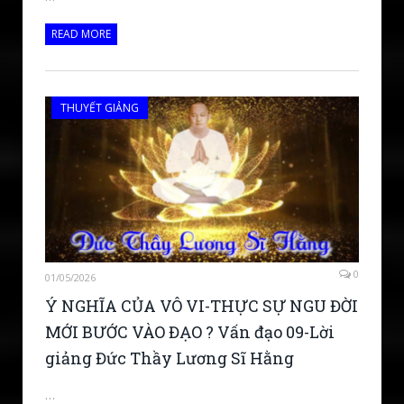
READ MORE
THUYẾT GIẢNG
0
01/05/2026
Ý NGHĨA CỦA VÔ VI-THỰC SỰ NGU ĐỜI
MỚI BƯỚC VÀO ĐẠO ? Vấn đạo 09-Lời
giảng Đức Thầy Lương Sĩ Hằng
…