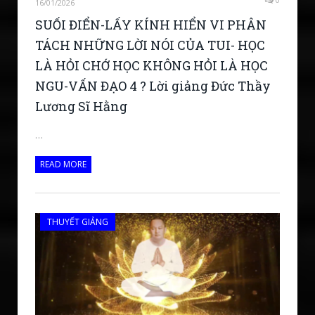
16/01/2026
SUỐI ĐIỂN-LẤY KÍNH HIỂN VI PHÂN
TÁCH NHỮNG LỜI NÓI CỦA TUI- HỌC
LÀ HỎI CHỚ HỌC KHÔNG HỎI LÀ HỌC
NGU-VẤN ĐẠO 4 ? Lời giảng Đức Thầy
Lương Sĩ Hằng
…
READ MORE
THUYẾT GIẢNG