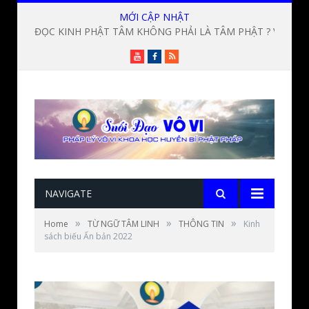
MỚI CẬP NHẬT
ĐỌC KINH PHẬT TÂM KHÔNG PHẢI LÀ TÂM PHẬT ? Vấn đạo phần 17-Lời giảng Đức Thầy Lương Sĩ Hằng
Youtube
Facebook
RSS
NAVIGATE
»
»
»
Home
TỪ NGỮ TÂM LINH
THÔNG TIN
Kinh
sách biếu Ấn bản 2022