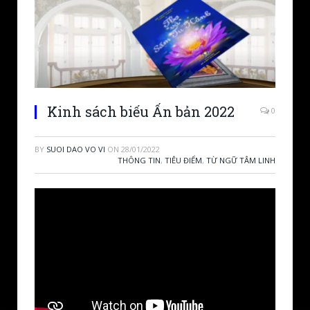
Kinh sách biếu Ấn bản 2022
0
BY
SUOI DAO VO VI
ON
28/01/2022
THÔNG TIN
,
TIÊU ĐIỂM
,
TỪ NGỮ TÂM LINH