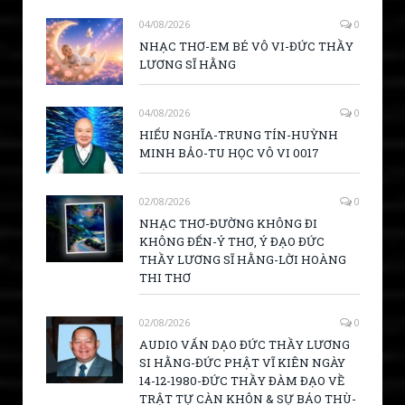
04/08/2026
0
NHẠC THƠ-EM BÉ VÔ VI-ĐỨC THẦY
LƯƠNG SĨ HẰNG
04/08/2026
0
HIẾU NGHĨA-TRUNG TÍN-HUỲNH
MINH BẢO-TU HỌC VÔ VI 0017
02/08/2026
0
NHẠC THƠ-ĐƯỜNG KHÔNG ĐI
KHÔNG ĐẾN-Ý THƠ, Ý ĐẠO ĐỨC
THẦY LƯƠNG SĨ HẰNG-LỜI HOÀNG
THI THƠ
02/08/2026
0
AUDIO VẤN DẠO ĐỨC THẦY LƯƠNG
SI HẰNG-ĐỨC PHẬT VĨ KIÊN NGÀY
14-12-1980-ĐỨC THẦY ĐÀM ĐẠO VỀ
TRẬT TỰ CÀN KHÔN & SỰ BÁO THÙ-