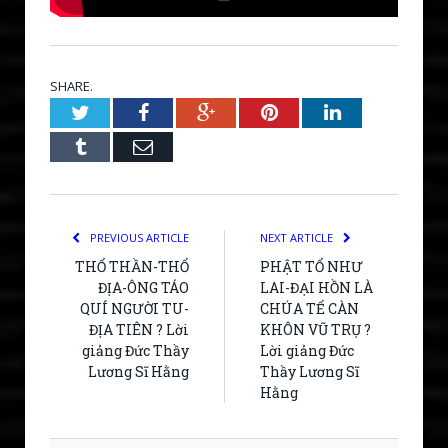
SHARE.
Twitter
Facebook
Google+
Pinterest
LinkedIn
Tumblr
Email
PREVIOUS ARTICLE
NEXT ARTICLE
THỔ THẦN-THỔ
PHẬT TỔ NHƯ
ĐỊA-ÔNG TÁO
LAI-ĐẠI HỒN LÀ
QUÍ NGƯỜI TU-
CHÚA TỂ CÀN
ĐỊA TIÊN ? Lời
KHÔN VŨ TRỤ ?
giảng Đức Thầy
Lời giảng Đức
Lương Sĩ Hằng
Thầy Lương Sĩ
Hằng