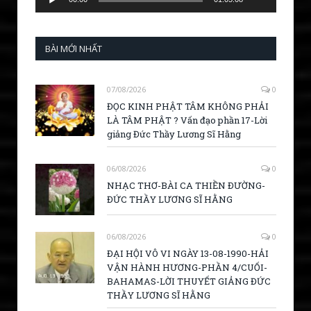
BÀI MỚI NHẤT
07/08/2026
0
ĐỌC KINH PHẬT TÂM KHÔNG PHẢI
LÀ TÂM PHẬT ? Vấn đạo phần 17-Lời
giảng Đức Thầy Lương Sĩ Hằng
06/08/2026
0
NHẠC THƠ-BÀI CA THIỀN ĐƯỜNG-
ĐỨC THẦY LƯƠNG SĨ HẰNG
06/08/2026
0
ĐẠI HỘI VÔ VI NGÀY 13-08-1990-HẢI
VẬN HÀNH HƯƠNG-PHẦN 4/CUỐI-
BAHAMAS-LỜI THUYẾT GIẢNG ĐỨC
THẦY LƯƠNG SĨ HẰNG