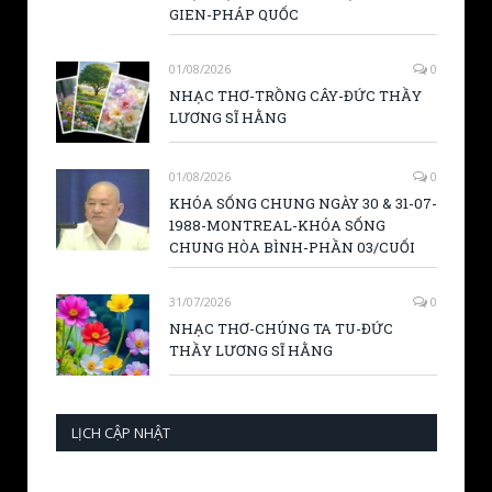
GIEN-PHÁP QUỐC
01/08/2026
0
NHẠC THƠ-TRỒNG CÂY-ĐỨC THẦY
LƯƠNG SĨ HẰNG
01/08/2026
0
KHÓA SỐNG CHUNG NGÀY 30 & 31-07-
1988-MONTREAL-KHÓA SỐNG
CHUNG HÒA BÌNH-PHẦN 03/CUỐI
31/07/2026
0
NHẠC THƠ-CHÚNG TA TU-ĐỨC
THẦY LƯƠNG SĨ HẰNG
LỊCH CẬP NHẬT