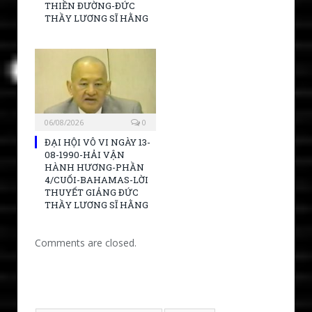
THIỀN ĐƯỜNG-ĐỨC
THẦY LƯƠNG SĨ HẰNG
06/08/2026
0
ĐẠI HỘI VÔ VI NGÀY 13-
08-1990-HẢI VẬN
HÀNH HƯƠNG-PHẦN
4/CUỐI-BAHAMAS-LỜI
THUYẾT GIẢNG ĐỨC
THẦY LƯƠNG SĨ HẰNG
Comments are closed.