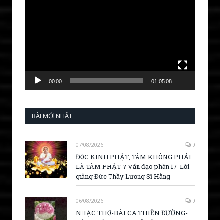
Player
00:00
01:05:08
BÀI MỚI NHẤT
07/08/2026
0
ĐỌC KINH PHẬT, TÂM KHÔNG PHẢI
LÀ TÂM PHẬT ? Vấn đạo phần 17-Lời
giảng Đức Thầy Lương Sĩ Hằng
06/08/2026
0
NHẠC THƠ-BÀI CA THIỀN ĐƯỜNG-