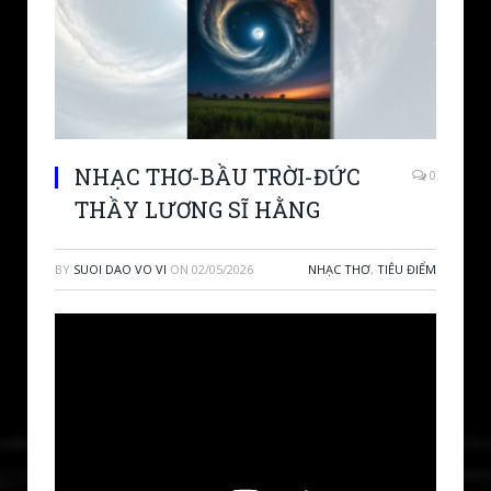
NHẠC THƠ-BẦU TRỜI-ĐỨC
0
THẦY LƯƠNG SĨ HẰNG
BY
SUOI DAO VO VI
ON
02/05/2026
NHẠC THƠ
,
TIÊU ĐIỂM