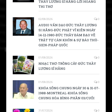
THẦY LƯƠNG SĨ HẰNG-LỜI HOÀNG
THI THƠ
02/08/2026
0
AUDIO VẤN DẠO ĐỨC THẦY LƯƠNG
SI HẰNG-ĐỨC PHẬT VĨ KIÊN NGÀY
14-12-1980-ĐỨC THẦY ĐÀM ĐẠO VỀ
TRẬT TỰ CÀN KHÔN & SỰ BÁO THÙ-
GIEN-PHÁP QUỐC
01/08/2026
0
NHẠC THƠ-TRỒNG CÂY-ĐỨC THẦY
LƯƠNG SĨ HẰNG
01/08/2026
0
KHÓA SỐNG CHUNG NGÀY 30 & 31-07-
1988-MONTREAL-KHÓA SỐNG
CHUNG HÒA BÌNH-PHẦN 03/CUỐI
31/07/2026
0