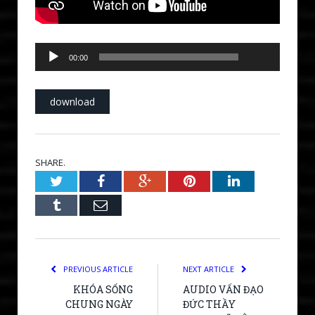
00:00
Audio
00:00
Player
download
SHARE.
Twitter
Facebook
Google+
Pinterest
LinkedIn
Tumblr
Email
PREVIOUS ARTICLE
NEXT ARTICLE
KHÓA SỐNG
AUDIO VẤN ĐẠO
CHUNG NGÀY
ĐỨC THẦY