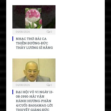
06/08/2026
0
NHẠC THƠ-BÀI CA
THIỀN ĐƯỜNG-ĐỨC
THẦY LƯƠNG SĨ HẰNG
06/08/2026
0
ĐẠI HỘI VÔ VI NGÀY 13-
08-1990-HẢI VẬN
HÀNH HƯƠNG-PHẦN
4/CUỐI-BAHAMAS-LỜI
THUYẾT GIẢNG ĐỨC