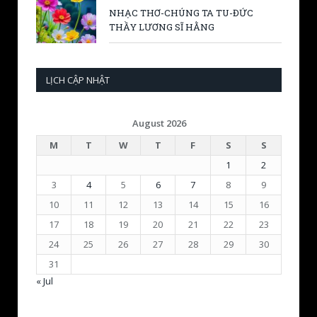
NHẠC THƠ-CHÚNG TA TU-ĐỨC
THẦY LƯƠNG SĨ HẰNG
LỊCH CẬP NHẬT
August 2026
M
T
W
T
F
S
S
1
2
3
4
5
6
7
8
9
10
11
12
13
14
15
16
17
18
19
20
21
22
23
24
25
26
27
28
29
30
31
« Jul