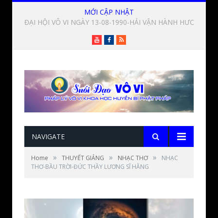
MỚI CẬP NHẬT
NHẠC THƠ-EM BÉ VÔ VI-ĐỨC THẦY LƯƠNG SĨ HẰNG
Youtube
Facebook
RSS
NAVIGATE
»
»
»
Home
THUYẾT GIẢNG
NHẠC THƠ
NHẠC
THƠ-BẦU TRỜI-ĐỨC THẦY LƯƠNG SĨ HẰNG