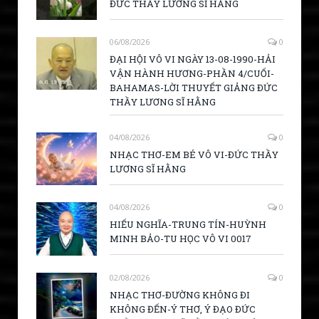
ĐỨC THẦY LƯƠNG SĨ HẰNG
06/08/2026
0
ĐẠI HỘI VÔ VI NGÀY 13-08-1990-HẢI
VẬN HÀNH HƯƠNG-PHẦN 4/CUỐI-
BAHAMAS-LỜI THUYẾT GIẢNG ĐỨC
THẦY LƯƠNG SĨ HẰNG
04/08/2026
0
NHẠC THƠ-EM BÉ VÔ VI-ĐỨC THẦY
LƯƠNG SĨ HẰNG
04/08/2026
0
HIẾU NGHĨA-TRUNG TÍN-HUỲNH
MINH BẢO-TU HỌC VÔ VI 0017
02/08/2026
0
NHẠC THƠ-ĐƯỜNG KHÔNG ĐI
KHÔNG ĐẾN-Ý THƠ, Ý ĐẠO ĐỨC