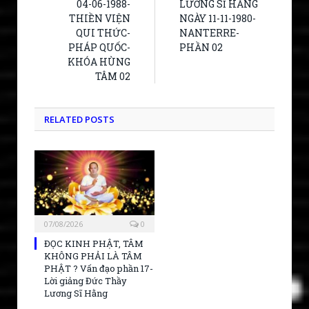
04-06-1988-
LƯƠNG SĨ HẰNG
THIỀN VIỆN
NGÀY 11-11-1980-
QUI THỨC-
NANTERRE-
PHÁP QUỐC-
PHẦN 02
KHÓA HÙNG
TÂM 02
RELATED POSTS
07/08/2026
0
ĐỌC KINH PHẬT, TÂM
KHÔNG PHẢI LÀ TÂM
PHẬT ? Vấn đạo phần 17-
Lời giảng Đức Thầy
Lương Sĩ Hằng