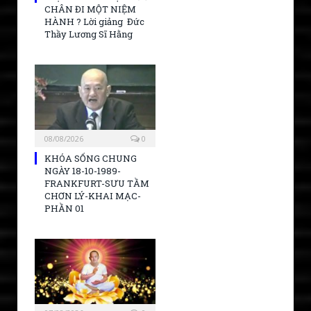
CHÂN ĐI MỘT NIỆM
HÀNH ? Lời giảng Đức
Thầy Lương Sĩ Hằng
08/08/2026
0
KHÓA SỐNG CHUNG
NGÀY 18-10-1989-
FRANKFURT-SƯU TẦM
CHƠN LÝ-KHAI MẠC-
PHẦN 01