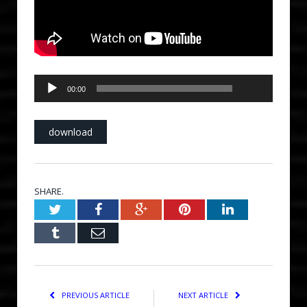
00:00
Audio
00:00
Player
download
SHARE.
Twitter
Facebook
Google+
Pinterest
LinkedIn
Tumblr
Email
PREVIOUS ARTICLE
NEXT ARTICLE