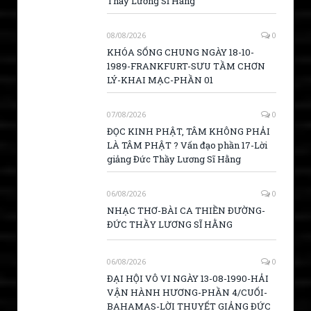
Thầy Lương Sĩ Hằng
08/08/2026
0
KHÓA SỐNG CHUNG NGÀY 18-10-
1989-FRANKFURT-SƯU TẦM CHƠN
LÝ-KHAI MẠC-PHẦN 01
07/08/2026
0
ĐỌC KINH PHẬT, TÂM KHÔNG PHẢI
LÀ TÂM PHẬT ? Vấn đạo phần 17-Lời
giảng Đức Thầy Lương Sĩ Hằng
06/08/2026
0
NHẠC THƠ-BÀI CA THIỀN ĐƯỜNG-
ĐỨC THẦY LƯƠNG SĨ HẰNG
06/08/2026
0
ĐẠI HỘI VÔ VI NGÀY 13-08-1990-HẢI
VẬN HÀNH HƯƠNG-PHẦN 4/CUỐI-
BAHAMAS-LỜI THUYẾT GIẢNG ĐỨC