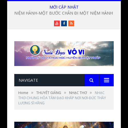
MỚI CẬP NHẬT
NIỆM HÀNH-MỘT BƯỚC CHÂN ĐI MỘT NIỆM HÀNH ? Lời giảng Đức Thầy Lương Sĩ Hằng
Youtube
Facebook
RSS
NAVIGATE
»
»
»
Home
THUYẾT GIẢNG
NHẠC THƠ
NHẠC
THƠ-CHUNG HÒA TÂM ĐẠO KHẮP NƠI NƠI-ĐỨC THẦY
LƯƠNG SĨ HẰNG