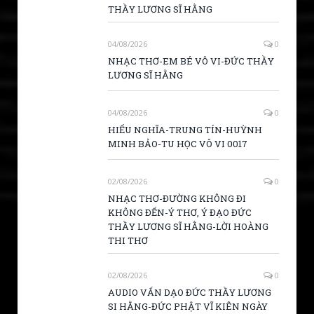
THẦY LƯƠNG SĨ HẰNG
04/08/2026
0
NHẠC THƠ-EM BÉ VÔ VI-ĐỨC THẦY
LƯƠNG SĨ HẰNG
04/08/2026
0
HIẾU NGHĨA-TRUNG TÍN-HUỲNH
MINH BẢO-TU HỌC VÔ VI 0017
02/08/2026
0
NHẠC THƠ-ĐƯỜNG KHÔNG ĐI
KHÔNG ĐẾN-Ý THƠ, Ý ĐẠO ĐỨC
THẦY LƯƠNG SĨ HẰNG-LỜI HOÀNG
THI THƠ
02/08/2026
0
AUDIO VẤN DẠO ĐỨC THẦY LƯƠNG
SI HẰNG-ĐỨC PHẬT VĨ KIÊN NGÀY