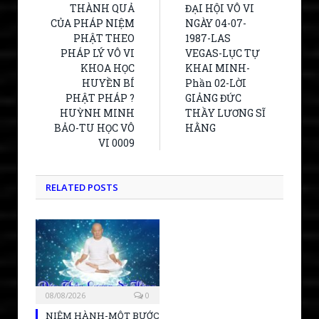
THÀNH QUẢ
ĐẠI HỘI VÔ VI
CỦA PHÁP NIỆM
NGÀY 04-07-
PHẬT THEO
1987-LAS
PHÁP LÝ VÔ VI
VEGAS-LỤC TỰ
KHOA HỌC
KHAI MINH-
HUYỀN BÍ
Phần 02-LỜI
PHẬT PHÁP ?
GIẢNG ĐỨC
HUỲNH MINH
THẦY LƯƠNG SĨ
BẢO-TU HỌC VÔ
HẰNG
VI 0009
RELATED POSTS
08/08/2026
0
NIỆM HÀNH-MỘT BƯỚC