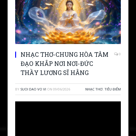
NHẠC THƠ-CHUNG HÒA TÂM
0
ĐẠO KHẮP NƠI NƠI-ĐỨC
THẦY LƯƠNG SĨ HẰNG
BY
SUOI DAO VO VI
ON
09/06/2026
NHẠC THƠ
,
TIÊU ĐIỂM