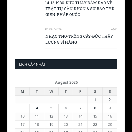
14-12-1980-ĐỨC THẦY ĐÀM ĐẠO VỀ
TRẬT TỰ CÀN KHÔN & SỰ BÁO THÙ-
GIEN-PHÁP QUỐC
01/08/2026
0
NHẠC THƠ-TRỒNG CÂY-ĐỨC THẦY
LƯƠNG SĨ HẰNG
LỊCH CẬP NHẬT
August 2026
M
T
W
T
F
S
S
1
2
3
4
5
6
7
8
9
10
11
12
13
14
15
16
17
18
19
20
21
22
23