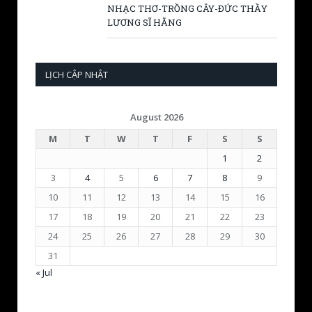
NHẠC THƠ-TRỒNG CÂY-ĐỨC THẦY
LƯƠNG SĨ HẰNG
LỊCH CẬP NHẬT
August 2026
M
T
W
T
F
S
S
1
2
3
4
5
6
7
8
9
10
11
12
13
14
15
16
17
18
19
20
21
22
23
24
25
26
27
28
29
30
31
« Jul