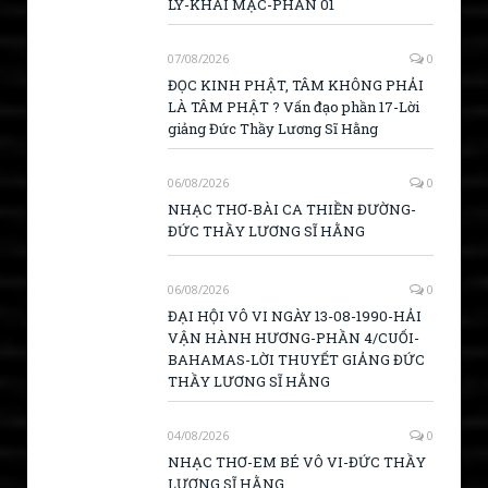
LÝ-KHAI MẠC-PHẦN 01
07/08/2026
0
ĐỌC KINH PHẬT, TÂM KHÔNG PHẢI
LÀ TÂM PHẬT ? Vấn đạo phần 17-Lời
giảng Đức Thầy Lương Sĩ Hằng
06/08/2026
0
NHẠC THƠ-BÀI CA THIỀN ĐƯỜNG-
ĐỨC THẦY LƯƠNG SĨ HẰNG
06/08/2026
0
ĐẠI HỘI VÔ VI NGÀY 13-08-1990-HẢI
VẬN HÀNH HƯƠNG-PHẦN 4/CUỐI-
BAHAMAS-LỜI THUYẾT GIẢNG ĐỨC
THẦY LƯƠNG SĨ HẰNG
04/08/2026
0
NHẠC THƠ-EM BÉ VÔ VI-ĐỨC THẦY
LƯƠNG SĨ HẰNG