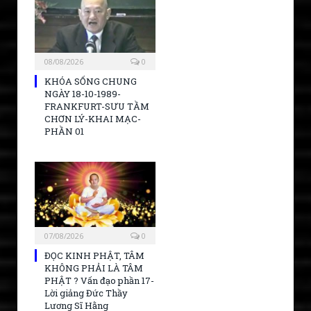
08/08/2026
0
KHÓA SỐNG CHUNG
NGÀY 18-10-1989-
FRANKFURT-SƯU TẦM
CHƠN LÝ-KHAI MẠC-
PHẦN 01
07/08/2026
0
ĐỌC KINH PHẬT, TÂM
KHÔNG PHẢI LÀ TÂM
PHẬT ? Vấn đạo phần 17-
Lời giảng Đức Thầy
Lương Sĩ Hằng