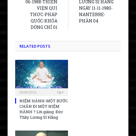
06-1988-THIỀN
LƯƠNG SĨ HẰNG
VIỆN QUI
NGÀY 11-11-1980-
THỨC-PHÁP
NANTERRE-
QUỐC-KHÓA
PHẦN 04
DŨNG CHÍ 01
RELATED POSTS
08/08/2026
0
NIỆM HÀNH-MỘT BƯỚC
CHÂN ĐI MỘT NIỆM
HÀNH ? Lời giảng Đức
Thầy Lương Sĩ Hằng