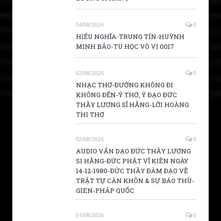
04/08/2026
0
HIẾU NGHĨA-TRUNG TÍN-HUỲNH
MINH BẢO-TU HỌC VÔ VI 0017
02/08/2026
0
NHẠC THƠ-ĐƯỜNG KHÔNG ĐI
KHÔNG ĐẾN-Ý THƠ, Ý ĐẠO ĐỨC
THẦY LƯƠNG SĨ HẰNG-LỜI HOÀNG
THI THƠ
02/08/2026
0
AUDIO VẤN DẠO ĐỨC THẦY LƯƠNG
SI HẰNG-ĐỨC PHẬT VĨ KIÊN NGÀY
14-12-1980-ĐỨC THẦY ĐÀM ĐẠO VỀ
TRẬT TỰ CÀN KHÔN & SỰ BÁO THÙ-
GIEN-PHÁP QUỐC
01/08/2026
0