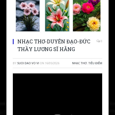
NHẠC THƠ-DUYÊN ĐẠO-ĐỨC
0
THẦY LƯƠNG SĨ HẰNG
BY
SUOI DAO VO VI
ON
16/05/2026
NHẠC THƠ
,
TIÊU ĐIỂM