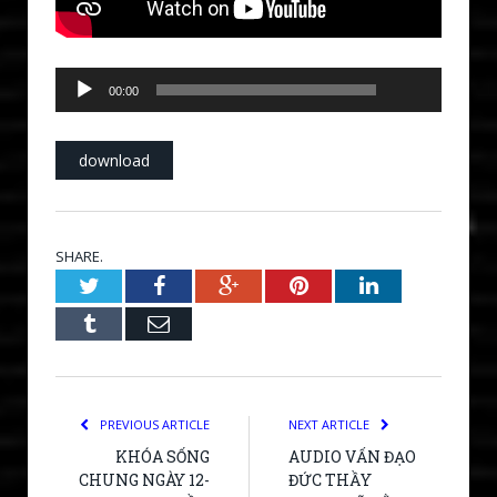
00:00
Audio
00:00
Player
download
SHARE.
Twitter
Facebook
Google+
Pinterest
LinkedIn
Tumblr
Email
PREVIOUS ARTICLE
NEXT ARTICLE
KHÓA SỐNG
AUDIO VẤN ĐẠO
CHUNG NGÀY 12-
ĐỨC THẦY