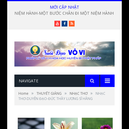
MỚI CẬP NHẬT
NIỆM HÀNH-MỘT BƯỚC CHÂN ĐI MỘT NIỆM HÀNH ? Lời giảng Đức Thầy Lương Sĩ Hằng
Youtube
Facebook
RSS
NAVIGATE
»
»
»
Home
THUYẾT GIẢNG
NHẠC THƠ
NHẠC
THƠ-DUYÊN ĐẠO-ĐỨC THẦY LƯƠNG SĨ HẰNG