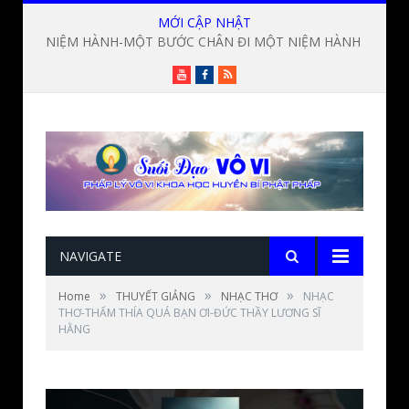
MỚI CẬP NHẬT
NIỆM HÀNH-MỘT BƯỚC CHÂN ĐI MỘT NIỆM HÀNH ? Lời giảng Đức Thầy Lương Sĩ Hằng
Youtube
Facebook
RSS
NAVIGATE
»
»
»
Home
THUYẾT GIẢNG
NHẠC THƠ
NHẠC
THƠ-THẤM THÍA QUÁ BẠN ƠI-ĐỨC THẦY LƯƠNG SĨ
HẰNG