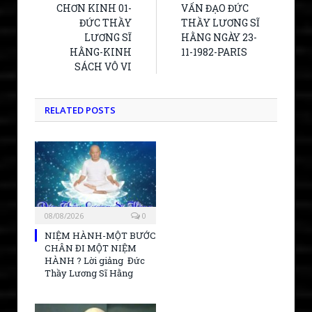
CHƠN KINH 01-
VẤN ĐẠO ĐỨC
ĐỨC THẦY
THẦY LƯƠNG SĨ
LƯƠNG SĨ
HẰNG NGÀY 23-
HẰNG-KINH
11-1982-PARIS
SÁCH VÔ VI
RELATED POSTS
08/08/2026
0
NIỆM HÀNH-MỘT BƯỚC
CHÂN ĐI MỘT NIỆM
HÀNH ? Lời giảng Đức
Thầy Lương Sĩ Hằng