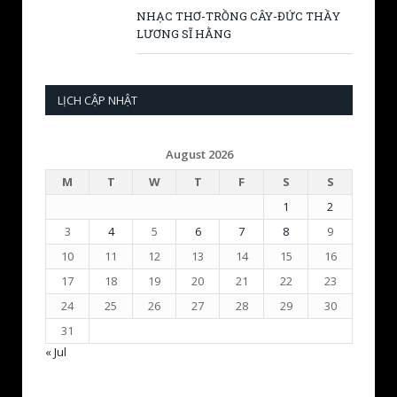
NHẠC THƠ-TRỒNG CÂY-ĐỨC THẦY
LƯƠNG SĨ HẰNG
LỊCH CẬP NHẬT
August 2026
M
T
W
T
F
S
S
1
2
3
4
5
6
7
8
9
10
11
12
13
14
15
16
17
18
19
20
21
22
23
24
25
26
27
28
29
30
31
« Jul