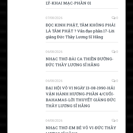
LÝ-KHAI MẠC-PHẦN 01
07/08/2026
0
ĐỌC KINH PHẬT, TÂM KHÔNG PHẢI
LÀ TÂM PHẬT ? Vấn đạo phần 17-Lời
giảng Đức Thầy Lương Sĩ Hằng
06/08/2026
0
NHẠC THƠ-BÀI CA THIỀN ĐƯỜNG-
ĐỨC THẦY LƯƠNG SĨ HẰNG
06/08/2026
0
ĐẠI HỘI VÔ VI NGÀY 13-08-1990-HẢI
VẬN HÀNH HƯƠNG-PHẦN 4/CUỐI-
BAHAMAS-LỜI THUYẾT GIẢNG ĐỨC
THẦY LƯƠNG SĨ HẰNG
04/08/2026
0
NHẠC THƠ-EM BÉ VÔ VI-ĐỨC THẦY