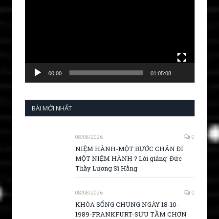
Player
00:00
01:05:08
BÀI MỚI NHẤT
08/08/2026
0
NIỆM HÀNH-MỘT BƯỚC CHÂN ĐI
MỘT NIỆM HÀNH ? Lời giảng Đức
Thầy Lương Sĩ Hằng
08/08/2026
0
KHÓA SỐNG CHUNG NGÀY 18-10-
1989-FRANKFURT-SƯU TẦM CHƠN