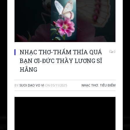
NHẠC THƠ-THẤM THÍA QUÁ
0
BẠN ƠI-ĐỨC THẦY LƯƠNG SĨ
HẰNG
BY
SUOI DAO VO VI
ON
05/11/2025
NHẠC THƠ
,
TIÊU ĐIỂM