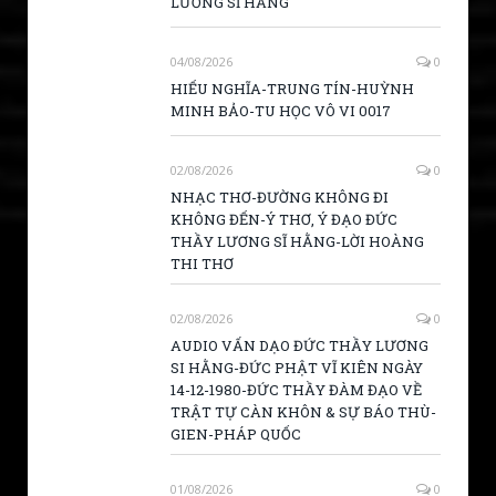
LƯƠNG SĨ HẰNG
04/08/2026
0
HIẾU NGHĨA-TRUNG TÍN-HUỲNH
MINH BẢO-TU HỌC VÔ VI 0017
02/08/2026
0
NHẠC THƠ-ĐƯỜNG KHÔNG ĐI
KHÔNG ĐẾN-Ý THƠ, Ý ĐẠO ĐỨC
THẦY LƯƠNG SĨ HẰNG-LỜI HOÀNG
THI THƠ
02/08/2026
0
AUDIO VẤN DẠO ĐỨC THẦY LƯƠNG
SI HẰNG-ĐỨC PHẬT VĨ KIÊN NGÀY
14-12-1980-ĐỨC THẦY ĐÀM ĐẠO VỀ
TRẬT TỰ CÀN KHÔN & SỰ BÁO THÙ-
GIEN-PHÁP QUỐC
01/08/2026
0