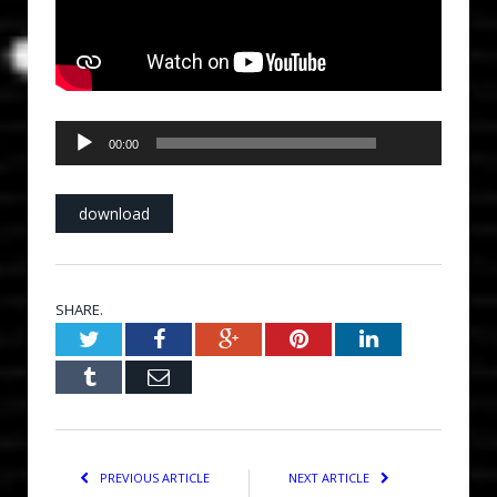
00:00
Audio
00:00
Player
download
SHARE.
Twitter
Facebook
Google+
Pinterest
LinkedIn
Tumblr
Email
PREVIOUS ARTICLE
NEXT ARTICLE