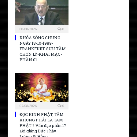
08/08/2026
0
KHÓA SỐNG CHUNG
NGÀY 18-10-1989-
FRANKFURT-SƯU TẦM
CHƠN LÝ-KHAI MẠC-
PHẦN 01
07/08/2026
0
ĐỌC KINH PHẬT, TÂM
KHÔNG PHẢI LÀ TÂM
PHẬT ? Vấn đạo phần 17-
Lời giảng Đức Thầy
Lương Sĩ Hằng