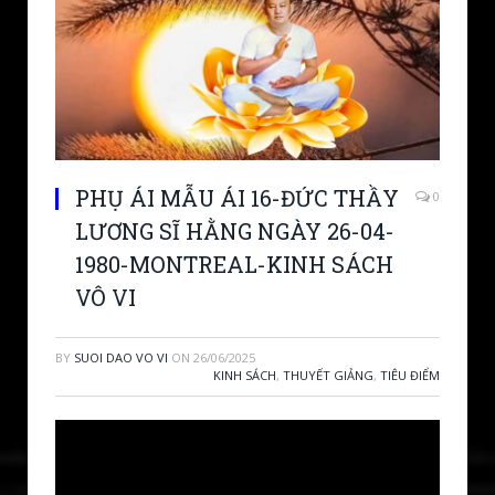
PHỤ ÁI MẪU ÁI 16-ĐỨC THẦY
0
LƯƠNG SĨ HẰNG NGÀY 26-04-
1980-MONTREAL-KINH SÁCH
VÔ VI
BY
SUOI DAO VO VI
ON
26/06/2025
KINH SÁCH
,
THUYẾT GIẢNG
,
TIÊU ĐIỂM