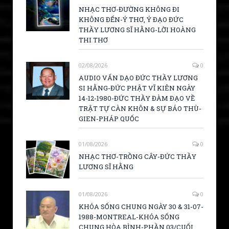
NHẠC THƠ-ĐƯỜNG KHÔNG ĐI
KHÔNG ĐẾN-Ý THƠ, Ý ĐẠO ĐỨC
THẦY LƯƠNG SĨ HẰNG-LỜI HOÀNG
THI THƠ
02/08/2026
0
AUDIO VẤN DẠO ĐỨC THẦY LƯƠNG
SI HẰNG-ĐỨC PHẬT VĨ KIÊN NGÀY
14-12-1980-ĐỨC THẦY ĐÀM ĐẠO VỀ
TRẬT TỰ CÀN KHÔN & SỰ BÁO THÙ-
GIEN-PHÁP QUỐC
01/08/2026
0
NHẠC THƠ-TRỒNG CÂY-ĐỨC THẦY
LƯƠNG SĨ HẰNG
01/08/2026
0
KHÓA SỐNG CHUNG NGÀY 30 & 31-07-
1988-MONTREAL-KHÓA SỐNG
CHUNG HÒA BÌNH-PHẦN 03/CUỐI