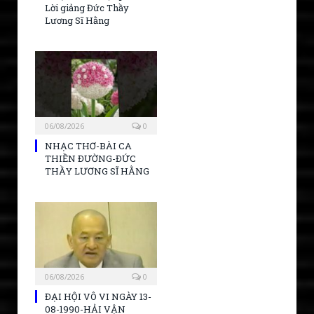
Lời giảng Đức Thầy
Lương Sĩ Hằng
06/08/2026
0
NHẠC THƠ-BÀI CA
THIỀN ĐƯỜNG-ĐỨC
THẦY LƯƠNG SĨ HẰNG
06/08/2026
0
ĐẠI HỘI VÔ VI NGÀY 13-
08-1990-HẢI VẬN