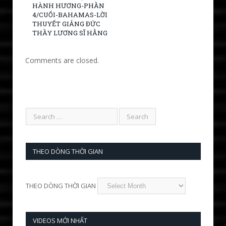
HÀNH HƯƠNG-PHẦN
4/CUỐI-BAHAMAS-LỜI
THUYẾT GIẢNG ĐỨC
THẦY LƯƠNG SĨ HẰNG
Comments are closed.
THEO DÒNG THỜI GIAN
THEO DÒNG THỜI GIAN
VIDEOS MỚI NHẤT