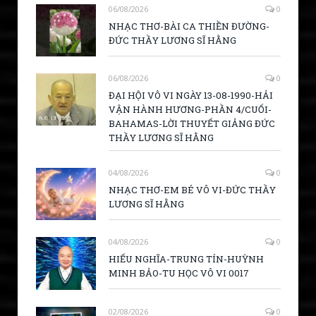
06/08/2026
0
NHẠC THƠ-BÀI CA THIỀN ĐƯỜNG-
ĐỨC THẦY LƯƠNG SĨ HẰNG
06/08/2026
0
ĐẠI HỘI VÔ VI NGÀY 13-08-1990-HẢI
VẬN HÀNH HƯƠNG-PHẦN 4/CUỐI-
BAHAMAS-LỜI THUYẾT GIẢNG ĐỨC
THẦY LƯƠNG SĨ HẰNG
04/08/2026
0
NHẠC THƠ-EM BÉ VÔ VI-ĐỨC THẦY
LƯƠNG SĨ HẰNG
04/08/2026
0
HIẾU NGHĨA-TRUNG TÍN-HUỲNH
MINH BẢO-TU HỌC VÔ VI 0017
02/08/2026
0