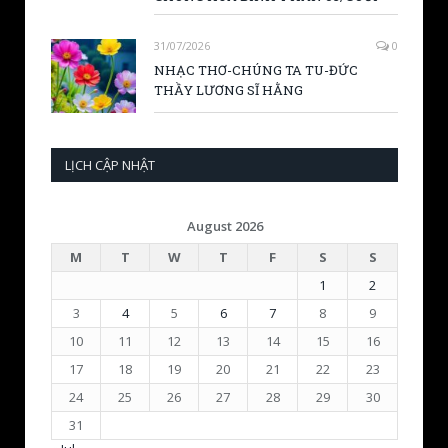
31/07/2026
0
NHẠC THƠ-CHÚNG TA TU-ĐỨC
THẦY LƯƠNG SĨ HẰNG
LỊCH CẬP NHẬT
August 2026
M
T
W
T
F
S
S
1
2
3
4
5
6
7
8
9
10
11
12
13
14
15
16
17
18
19
20
21
22
23
24
25
26
27
28
29
30
31