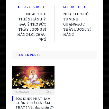
PREVIOUS ARTICLE
NEXT ARTICLE
NHẠC THƠ-
NHẠC THƠ-HỘI
THIỀN HÀNH-Ý
TỤ VINH
ĐẠO Ý THƠ ĐỨC
QUANG-ĐỨC
THẦY LƯƠNG SĨ
THẦY LƯƠNG SĨ
HẰNG-LỜI CHÂU
HẰNG
PHỐ
RELATED POSTS
07/08/2026
0
ĐỌC KINH PHẬT, TÂM
KHÔNG PHẢI LÀ TÂM
PHẬT ? Vấn đạo phần 17-