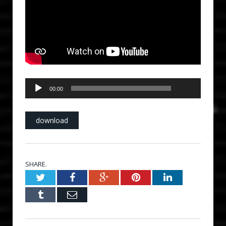
00:00
Audio
00:00
Player
download
SHARE.
Twitter
Facebook
Google+
Pinterest
LinkedIn
Tumblr
Email