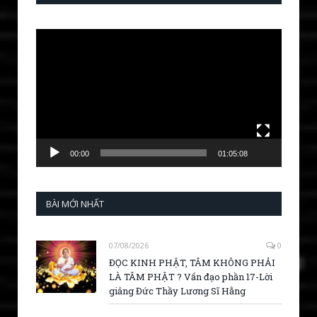
Video
Player
00:00
01:05:08
BÀI MỚI NHẤT
07/08/2026
0
ĐỌC KINH PHẬT, TÂM KHÔNG PHẢI
LÀ TÂM PHẬT ? Vấn đạo phần 17-Lời
giảng Đức Thầy Lương Sĩ Hằng