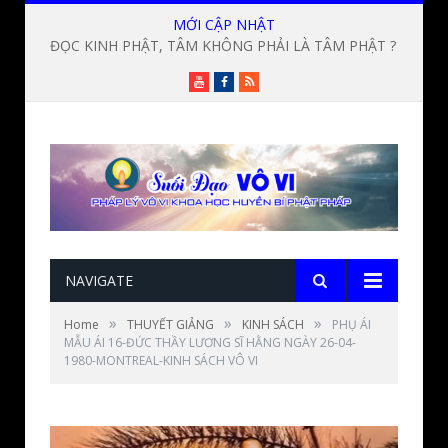
MỚI CẬP NHẬT
ĐỌC KINH PHẬT, TÂM KHÔNG PHẢI LÀ TÂM PHẬT ? Vấn đạo phần 17-Lời giảng Đức Thầy Lương Sĩ Hằng
Youtube
Facebook
RSS
NAVIGATE
»
»
»
Home
THUYẾT GIẢNG
KINH SÁCH
PHỤ ÁI
MẪU ÁI 16-ĐỨC THẦY LƯƠNG SĨ HẰNG NGÀY 26-04-
1980-MONTREAL-KINH SÁCH VÔ VI