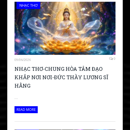
NHẠC THƠ
0
09/06/2026
NHẠC THƠ-CHUNG HÒA TÂM ĐẠO
KHẮP NƠI NƠI-ĐỨC THẦY LƯƠNG SĨ
HẰNG
…
READ MORE