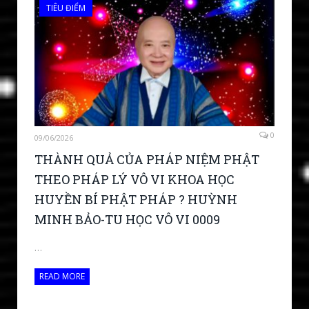
TIÊU ĐIỂM
0
09/06/2026
THÀNH QUẢ CỦA PHÁP NIỆM PHẬT
THEO PHÁP LÝ VÔ VI KHOA HỌC
HUYỀN BÍ PHẬT PHÁP ? HUỲNH
MINH BẢO-TU HỌC VÔ VI 0009
…
READ MORE