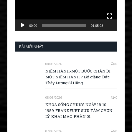
00:00
01:05:08
BÀI MỚI NHẤT
08/08/2026
0
NIỆM HÀNH-MỘT BƯỚC CHÂN ĐI
MỘT NIỆM HÀNH ? Lời giảng Đức
Thầy Lương Sĩ Hằng
08/08/2026
0
KHÓA SỐNG CHUNG NGÀY 18-10-
1989-FRANKFURT-SƯU TẦM CHƠN
LÝ-KHAI MẠC-PHẦN 01
07/08/2026
0