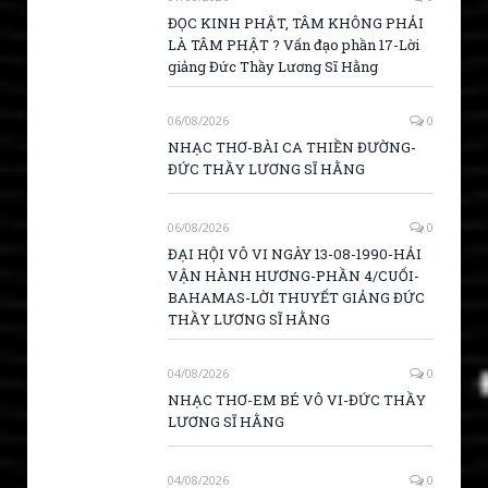
ĐỌC KINH PHẬT, TÂM KHÔNG PHẢI
LÀ TÂM PHẬT ? Vấn đạo phần 17-Lời
giảng Đức Thầy Lương Sĩ Hằng
06/08/2026
0
NHẠC THƠ-BÀI CA THIỀN ĐƯỜNG-
ĐỨC THẦY LƯƠNG SĨ HẰNG
06/08/2026
0
ĐẠI HỘI VÔ VI NGÀY 13-08-1990-HẢI
VẬN HÀNH HƯƠNG-PHẦN 4/CUỐI-
BAHAMAS-LỜI THUYẾT GIẢNG ĐỨC
THẦY LƯƠNG SĨ HẰNG
04/08/2026
0
NHẠC THƠ-EM BÉ VÔ VI-ĐỨC THẦY
LƯƠNG SĨ HẰNG
04/08/2026
0