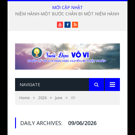
MỚI CẬP NHẬT
NIỆM HÀNH-MỘT BƯỚC CHÂN ĐI MỘT NIỆM HÀNH ? Lời giảng Đức Thầy Lương Sĩ Hằng
Youtube
Facebook
RSS
NAVIGATE
»
»
»
Home
2026
June
09
DAILY ARCHIVES:
09/06/2026