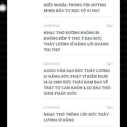
HIẾU NGHĨA-TRUNG TÍN-HUỲNH
MINH BẢO-TU HỌC VÔ VI 0017
02/08/2026
0
NHẠC THƠ-ĐƯỜNG KHÔNG ĐI
KHÔNG ĐẾN-Ý THƠ, Ý ĐẠO ĐỨC
THẦY LƯƠNG SĨ HẰNG-LỜI HOÀNG
THI THƠ
02/08/2026
0
AUDIO VẤN DẠO ĐỨC THẦY LƯƠNG
SI HẰNG-ĐỨC PHẬT VĨ KIÊN NGÀY
14-12-1980-ĐỨC THẦY ĐÀM ĐẠO VỀ
TRẬT TỰ CÀN KHÔN & SỰ BÁO THÙ-
GIEN-PHÁP QUỐC
01/08/2026
0
NHẠC THƠ-TRỒNG CÂY-ĐỨC THẦY
LƯƠNG SĨ HẰNG